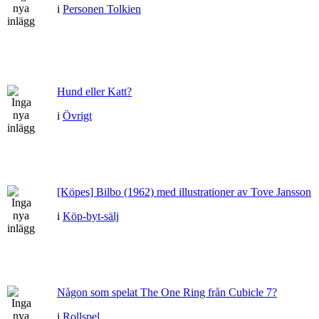
i
Personen Tolkien
Hund eller Katt?
i
Övrigt
[Köpes] Bilbo (1962) med illustrationer av Tove Jansson
i
Köp-byt-sälj
Någon som spelat The One Ring från Cubicle 7?
i
Rollspel