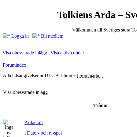
Tolkiens Arda – Sv
Välkommen till Sveriges stora T
Logga in
Bli medlem
Visa obesvarade inlägg
|
Visa aktiva trådar
Forumindex
Alla tidsangivelser är UTC + 1 timme [
Sommartid
]
Visa obesvarade inlägg
Trådar
Ardacraft
i
Dator- och tv-spel