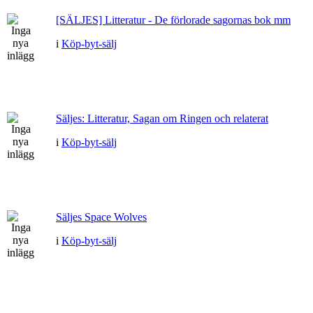
[SÄLJES] Litteratur - De förlorade sagornas bok mm
i
Köp-byt-sälj
Säljes: Litteratur, Sagan om Ringen och relaterat
i
Köp-byt-sälj
Säljes Space Wolves
i
Köp-byt-sälj