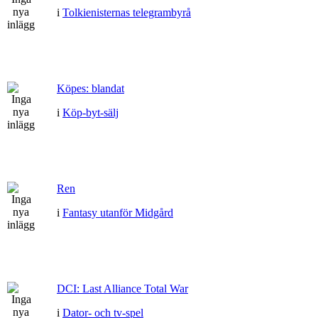
i
Tolkienisternas telegrambyrå
Köpes: blandat
i
Köp-byt-sälj
Ren
i
Fantasy utanför Midgård
DCI: Last Alliance Total War
i
Dator- och tv-spel