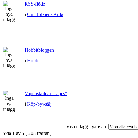
RSS-flöde
i
Om Tolkiens Arda
Hobbitbloggen
i
Hobbit
Vapensköldar "säljes"
i
Köp-byt-sälj
Visa inlägg nyare än:
Sida
1
av
5
[ 208 träffar ]