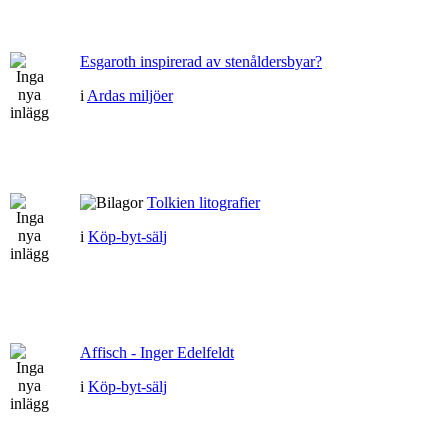
Esgaroth inspirerad av stenåldersbyar?
i
Ardas miljöer
Tolkien litografier
i
Köp-byt-sälj
Affisch - Inger Edelfeldt
i
Köp-byt-sälj