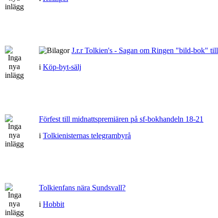
J.r.r Tolkien's - Sagan om Ringen "bild-bok" till
i
Köp-byt-sälj
Förfest till midnattspremiären på sf-bokhandeln 18-21
i
Tolkienisternas telegrambyrå
Tolkienfans nära Sundsvall?
i
Hobbit