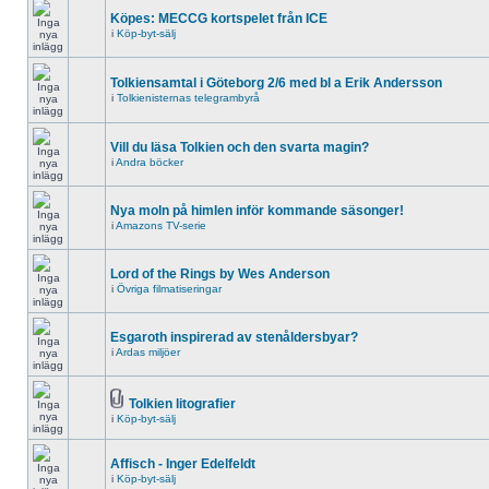
Köpes: MECCG kortspelet från ICE
i
Köp-byt-sälj
Tolkiensamtal i Göteborg 2/6 med bl a Erik Andersson
i
Tolkienisternas telegrambyrå
Vill du läsa Tolkien och den svarta magin?
i
Andra böcker
Nya moln på himlen inför kommande säsonger!
i
Amazons TV-serie
Lord of the Rings by Wes Anderson
i
Övriga filmatiseringar
Esgaroth inspirerad av stenåldersbyar?
i
Ardas miljöer
Tolkien litografier
i
Köp-byt-sälj
Affisch - Inger Edelfeldt
i
Köp-byt-sälj