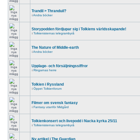
Trandil > Thranduil?
i
Andra böcker
Storypodden fördjupar sig i Tolkiens världsskapande!
i
Tolkienisternas telegrambyrå
The Nature of Middle-earth
i
Andra böcker
Upplage- och försäljningssiffror
i
Ringarnas herre
Tolkien i Ryssland
i
Öppet Tolkienforum
Filmer om svensk fantasy
i
Fantasy utanför Midgård
Tolkienkonsert och livepodd i Nacka kyrka 25/11
i
Tolkienisternas telegrambyrå
Ny artikel i The Guardian