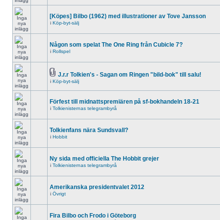
[Köpes] Bilbo (1962) med illustrationer av Tove Jansson
i
Köp-byt-sälj
Någon som spelat The One Ring från Cubicle 7?
i
Rollspel
J.r.r Tolkien's - Sagan om Ringen "bild-bok" till salu!
i
Köp-byt-sälj
Förfest till midnattspremiären på sf-bokhandeln 18-21
i
Tolkienisternas telegrambyrå
Tolkienfans nära Sundsvall?
i
Hobbit
Ny sida med officiella The Hobbit grejer
i
Tolkienisternas telegrambyrå
Amerikanska presidentvalet 2012
i
Övrigt
Fira Bilbo och Frodo i Göteborg