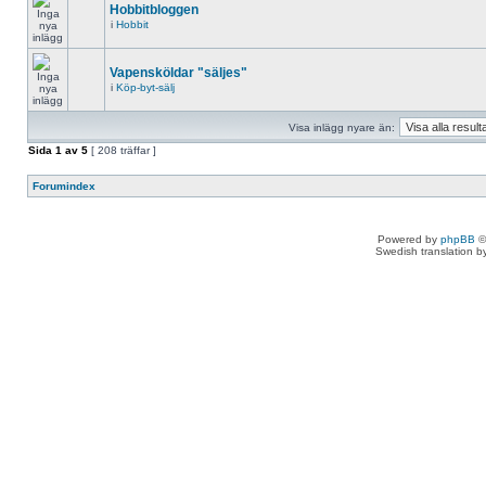
Hobbitbloggen
i
Hobbit
Vapensköldar "säljes"
i
Köp-byt-sälj
Visa inlägg nyare än:
Sida
1
av
5
[ 208 träffar ]
Forumindex
Powered by
phpBB
©
Swedish translation 