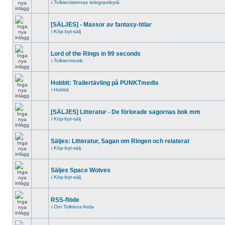
i
Tolkienisternas telegrambyrå
[SÄLJES] - Massor av fantasy-titlar
i
Köp-byt-sälj
Lord of the Rings in 99 seconds
i
Tolkienmusik
Hobbit: Trailertävling på PUNKTmedis
i
Hobbit
[SÄLJES] Litteratur - De förlorade sagornas bok mm
i
Köp-byt-sälj
Säljes: Litteratur, Sagan om Ringen och relaterat
i
Köp-byt-sälj
Säljes Space Wolves
i
Köp-byt-sälj
RSS-flöde
i
Om Tolkiens Arda