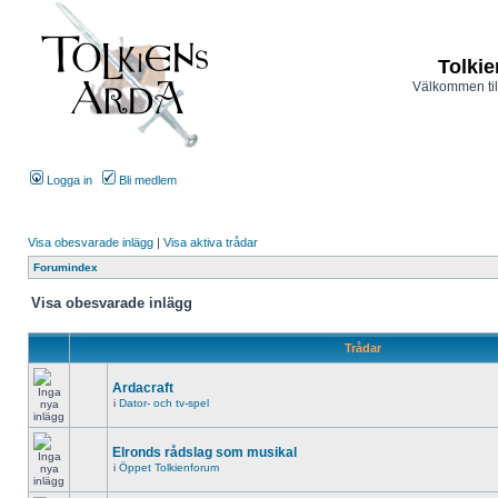
Tolkie
Välkommen til
Logga in
Bli medlem
Visa obesvarade inlägg
|
Visa aktiva trådar
Forumindex
Visa obesvarade inlägg
Trådar
Ardacraft
i
Dator- och tv-spel
Elronds rådslag som musikal
i
Öppet Tolkienforum