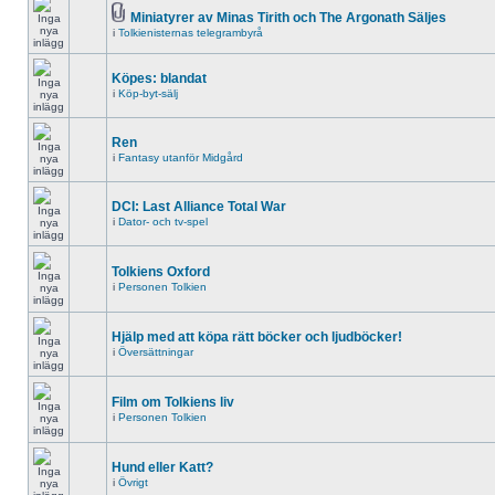
Miniatyrer av Minas Tirith och The Argonath Säljes
i
Tolkienisternas telegrambyrå
Köpes: blandat
i
Köp-byt-sälj
Ren
i
Fantasy utanför Midgård
DCI: Last Alliance Total War
i
Dator- och tv-spel
Tolkiens Oxford
i
Personen Tolkien
Hjälp med att köpa rätt böcker och ljudböcker!
i
Översättningar
Film om Tolkiens liv
i
Personen Tolkien
Hund eller Katt?
i
Övrigt