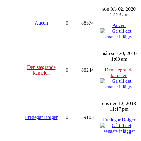
sön feb 02, 2020
12:23 am
Aucen
0
88374
Aucen
mån sep 30, 2019
1:03 am
Den stegrande
Den stegrande
0
88244
kamelen
kamelen
ons dec 12, 2018
11:47 pm
Fredegar Bolger
0
89105
Fredegar Bolger