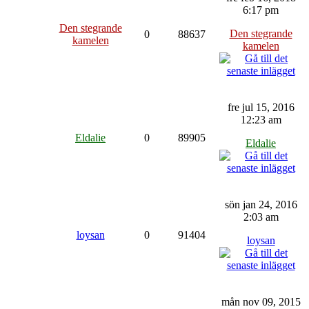
6:17 pm
Den stegrande
Den stegrande
0
88637
kamelen
kamelen
fre jul 15, 2016
12:23 am
Eldalie
0
89905
Eldalie
sön jan 24, 2016
2:03 am
loysan
0
91404
loysan
mån nov 09, 2015