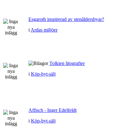
Esgaroth inspirerad av stenåldersbyar?
i
Ardas miljöer
Tolkien litografier
i
Köp-byt-sälj
Affisch - Inger Edelfeldt
i
Köp-byt-sälj