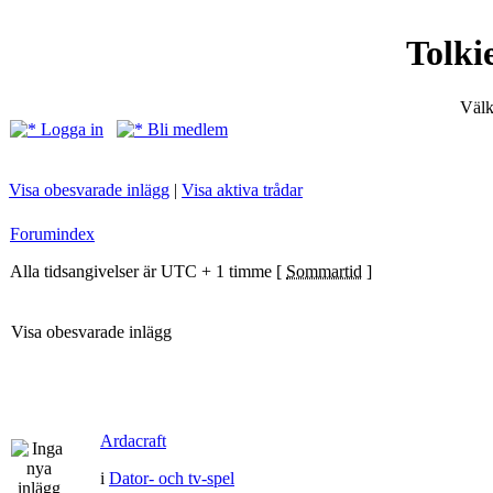
Tolki
Välk
Logga in
Bli medlem
Visa obesvarade inlägg
|
Visa aktiva trådar
Forumindex
Alla tidsangivelser är UTC + 1 timme [
Sommartid
]
Visa obesvarade inlägg
Ardacraft
i
Dator- och tv-spel