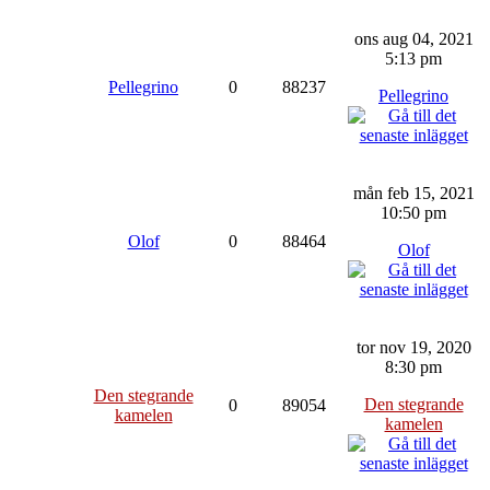
ons aug 04, 2021
5:13 pm
Pellegrino
0
88237
Pellegrino
mån feb 15, 2021
10:50 pm
Olof
0
88464
Olof
tor nov 19, 2020
8:30 pm
Den stegrande
Den stegrande
0
89054
kamelen
kamelen