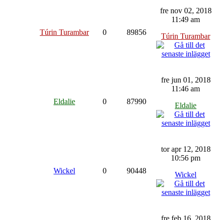
fre nov 02, 2018
11:49 am
Túrin Turambar
0
89856
Túrin Turambar
fre jun 01, 2018
11:46 am
Eldalie
0
87990
Eldalie
tor apr 12, 2018
10:56 pm
Wickel
0
90448
Wickel
fre feb 16, 2018