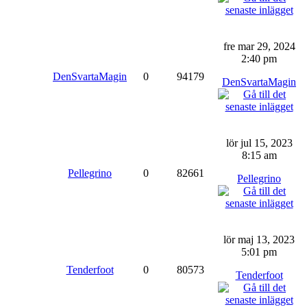
fre mar 29, 2024
2:40 pm
DenSvartaMagin
0
94179
DenSvartaMagin
lör jul 15, 2023
8:15 am
Pellegrino
0
82661
Pellegrino
lör maj 13, 2023
5:01 pm
Tenderfoot
0
80573
Tenderfoot