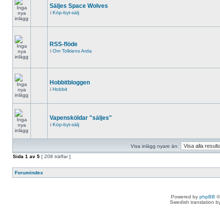
Säljes Space Wolves
i
Köp-byt-sälj
RSS-flöde
i
Om Tolkiens Arda
Hobbitbloggen
i
Hobbit
Vapensköldar "säljes"
i
Köp-byt-sälj
Visa inlägg nyare än:
Sida
1
av
5
[ 208 träffar ]
Forumindex
Powered by
phpBB
©
Swedish translation 