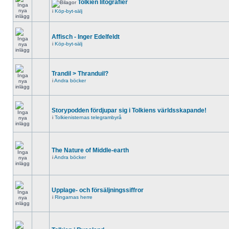
Tolkien litografier
i
Köp-byt-sälj
Affisch - Inger Edelfeldt
i
Köp-byt-sälj
Trandil > Thranduil?
i
Andra böcker
Storypodden fördjupar sig i Tolkiens världsskapande!
i
Tolkienisternas telegrambyrå
The Nature of Middle-earth
i
Andra böcker
Upplage- och försäljningssiffror
i
Ringarnas herre