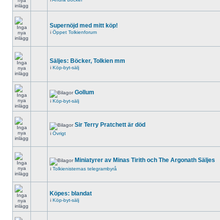
Supernöjd med mitt köp!
i
Öppet Tolkienforum
Säljes: Böcker, Tolkien mm
i
Köp-byt-sälj
Gollum
i
Köp-byt-sälj
Sir Terry Pratchett är död
i
Övrigt
Miniatyrer av Minas Tirith och The Argonath Säljes
i
Tolkienisternas telegrambyrå
Köpes: blandat
i
Köp-byt-sälj