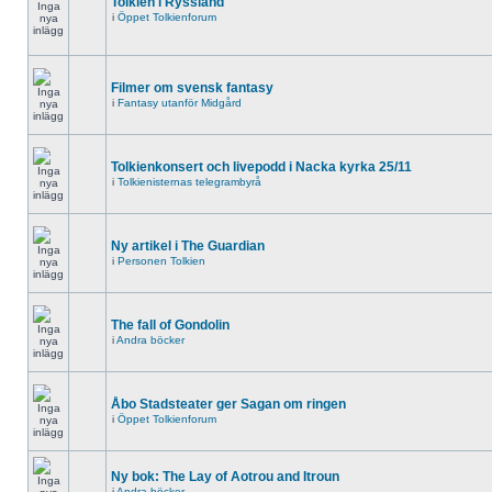
Tolkien i Ryssland
i
Öppet Tolkienforum
Filmer om svensk fantasy
i
Fantasy utanför Midgård
Tolkienkonsert och livepodd i Nacka kyrka 25/11
i
Tolkienisternas telegrambyrå
Ny artikel i The Guardian
i
Personen Tolkien
The fall of Gondolin
i
Andra böcker
Åbo Stadsteater ger Sagan om ringen
i
Öppet Tolkienforum
Ny bok: The Lay of Aotrou and Itroun
i
Andra böcker