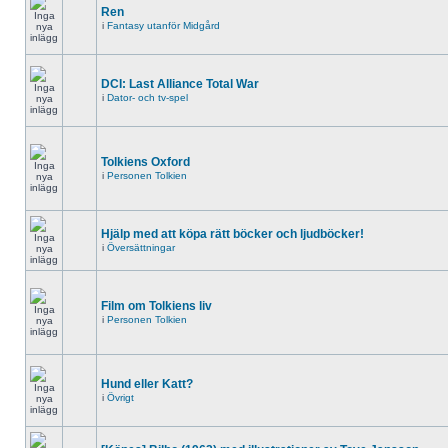
Ren
i
Fantasy utanför Midgård
DCI: Last Alliance Total War
i
Dator- och tv-spel
Tolkiens Oxford
i
Personen Tolkien
Hjälp med att köpa rätt böcker och ljudböcker!
i
Översättningar
Film om Tolkiens liv
i
Personen Tolkien
Hund eller Katt?
i
Övrigt