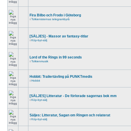
Fira Bilbo och Frodo i Göteborg
i
Tolkienisternas telegrambyrå
[SÄLJES] - Massor av fantasy-titlar
i
Köp-byt-sälj
Lord of the Rings in 99 seconds
i
Tolkienmusik
Hobbit: Trailertävling på PUNKTmedis
i
Hobbit
[SÄLJES] Litteratur - De förlorade sagornas bok mm
i
Köp-byt-sälj
Säljes: Litteratur, Sagan om Ringen och relaterat
i
Köp-byt-sälj