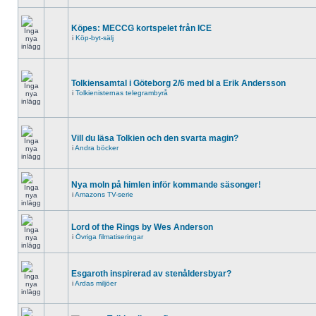
Köpes: MECCG kortspelet från ICE
i
Köp-byt-sälj
Tolkiensamtal i Göteborg 2/6 med bl a Erik Andersson
i
Tolkienisternas telegrambyrå
Vill du läsa Tolkien och den svarta magin?
i
Andra böcker
Nya moln på himlen inför kommande säsonger!
i
Amazons TV-serie
Lord of the Rings by Wes Anderson
i
Övriga filmatiseringar
Esgaroth inspirerad av stenåldersbyar?
i
Ardas miljöer