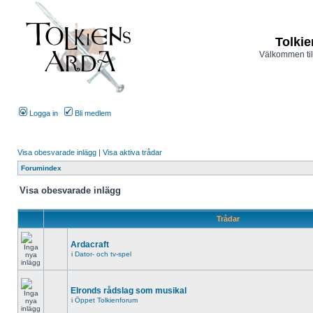
Tolkie
Välkommen til
Logga in
Bli medlem
Visa obesvarade inlägg
|
Visa aktiva trådar
Forumindex
Visa obesvarade inlägg
Trådar
Ardacraft
i
Dator- och tv-spel
Elronds rådslag som musikal
i
Öppet Tolkienforum