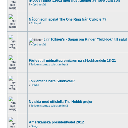
[Köpes] Bilbo (1962) med illustrationer av Tove Jansson
i
Köp-byt-sälj
Någon som spelat The One Ring från Cubicle 7?
i
Rollspel
J.r.r Tolkien's - Sagan om Ringen "bild-bok" till salu!
i
Köp-byt-sälj
Förfest till midnattspremiären på sf-bokhandeln 18-21
i
Tolkienisternas telegrambyrå
Tolkienfans nära Sundsvall?
i
Hobbit
Ny sida med officiella The Hobbit grejer
i
Tolkienisternas telegrambyrå
Amerikanska presidentvalet 2012
i
Övrigt