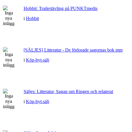
Hobbit: Trailertävling på PUNKTmedis
i
Hobbit
[SÄLJES] Litteratur - De förlorade sagornas bok mm
i
Köp-byt-sälj
Säljes: Litteratur, Sagan om Ringen och relaterat
i
Köp-byt-sälj