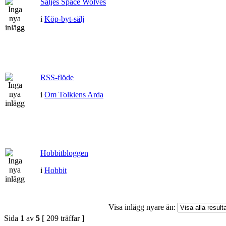
Säljes Space Wolves
i
Köp-byt-sälj
RSS-flöde
i
Om Tolkiens Arda
Hobbitbloggen
i
Hobbit
Visa inlägg nyare än:
Sida
1
av
5
[ 209 träffar ]