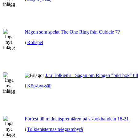
Någon som spelat The One Ring från Cubicle 7?
i
Rollspel
J.r.r Tolkien's - Sagan om Ringen "bild-bok" till
i
Köp-byt-sälj
Förfest till midnattspremiären på sf-bokhandeln 18-21
i
Tolkienisternas telegrambyrå