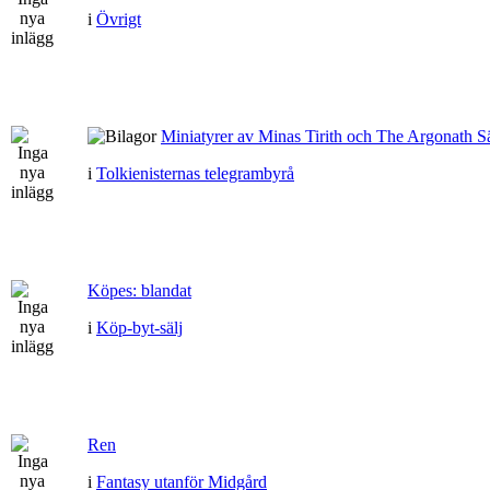
i
Övrigt
Miniatyrer av Minas Tirith och The Argonath Sä
i
Tolkienisternas telegrambyrå
Köpes: blandat
i
Köp-byt-sälj
Ren
i
Fantasy utanför Midgård