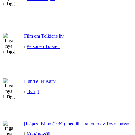
Film om Tolkiens liv
i
Personen Tolkien
Hund eller Katt?
i
Övrigt
[Köpes] Bilbo (1962) med illustrationer av Tove Jansson
i
Köp-byt-sälj