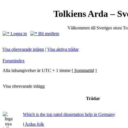
Tolkiens Arda – Sv
Välkommen till Sveriges stora T
Logga in
Bli medlem
Visa obesvarade inlägg
|
Visa aktiva trådar
Forumindex
Alla tidsangivelser är UTC + 1 timme [
Sommartid
]
Visa obesvarade inlägg
Trådar
Which is the top rated dissertation help in Germany
i
Ardas folk