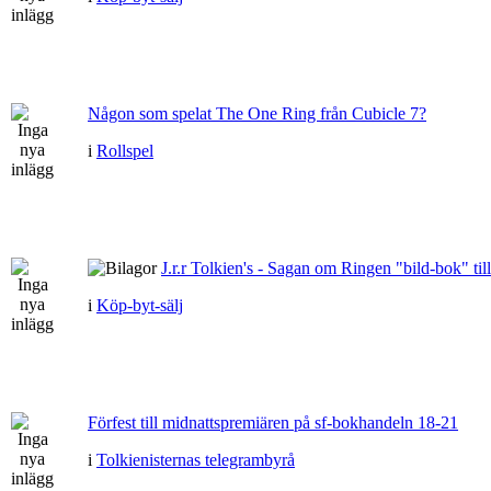
Någon som spelat The One Ring från Cubicle 7?
i
Rollspel
J.r.r Tolkien's - Sagan om Ringen "bild-bok" till
i
Köp-byt-sälj
Förfest till midnattspremiären på sf-bokhandeln 18-21
i
Tolkienisternas telegrambyrå