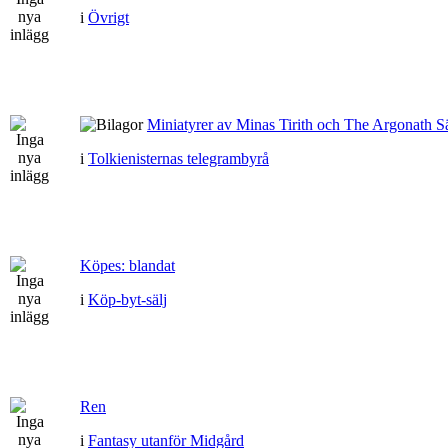
i
Övrigt
Miniatyrer av Minas Tirith och The Argonath Sä
i
Tolkienisternas telegrambyrå
Köpes: blandat
i
Köp-byt-sälj
Ren
i
Fantasy utanför Midgård