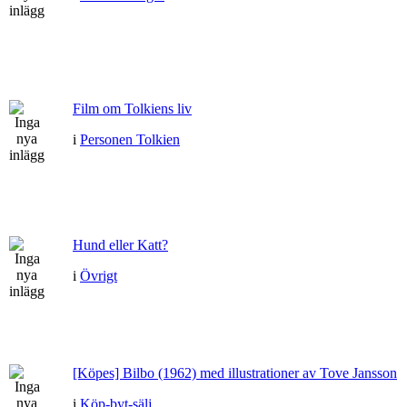
Film om Tolkiens liv
i
Personen Tolkien
Hund eller Katt?
i
Övrigt
[Köpes] Bilbo (1962) med illustrationer av Tove Jansson
i
Köp-byt-sälj