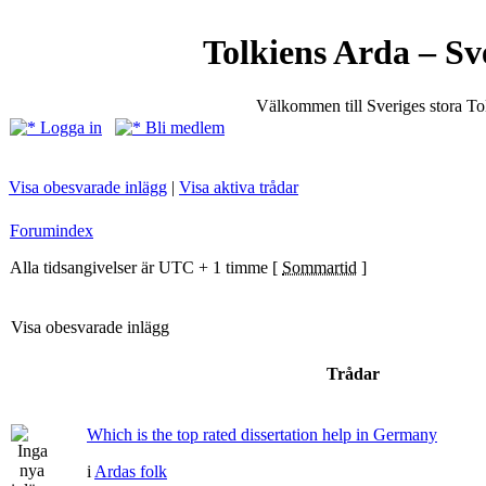
Tolkiens Arda – Sv
Välkommen till Sveriges stora T
Logga in
Bli medlem
Visa obesvarade inlägg
|
Visa aktiva trådar
Forumindex
Alla tidsangivelser är UTC + 1 timme [
Sommartid
]
Visa obesvarade inlägg
Trådar
Which is the top rated dissertation help in Germany
i
Ardas folk