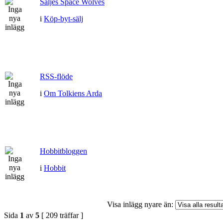
Säljes Space Wolves
i
Köp-byt-sälj
RSS-flöde
i
Om Tolkiens Arda
Hobbitbloggen
i
Hobbit
Visa inlägg nyare än:
Sida
1
av
5
[ 209 träffar ]