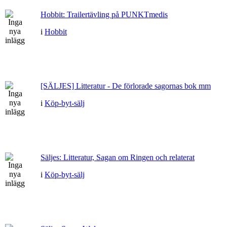
Hobbit: Trailertävling på PUNKTmedis
i
Hobbit
[SÄLJES] Litteratur - De förlorade sagornas bok mm
i
Köp-byt-sälj
Säljes: Litteratur, Sagan om Ringen och relaterat
i
Köp-byt-sälj