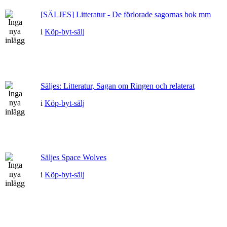
[SÄLJES] Litteratur - De förlorade sagornas bok mm
i
Köp-byt-sälj
Säljes: Litteratur, Sagan om Ringen och relaterat
i
Köp-byt-sälj
Säljes Space Wolves
i
Köp-byt-sälj