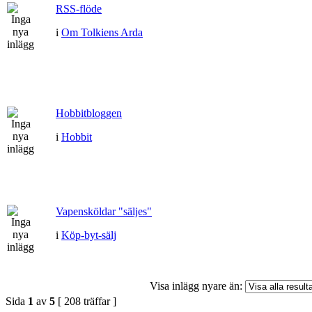
RSS-flöde
i
Om Tolkiens Arda
Hobbitbloggen
i
Hobbit
Vapensköldar "säljes"
i
Köp-byt-sälj
Visa inlägg nyare än:
Sida
1
av
5
[ 208 träffar ]