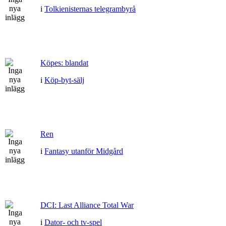
i
Tolkienisternas telegrambyrå
Köpes: blandat
i
Köp-byt-sälj
Ren
i
Fantasy utanför Midgård
DCI: Last Alliance Total War
i
Dator- och tv-spel