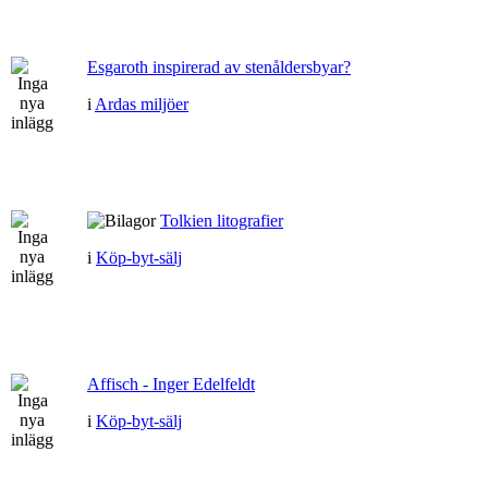
Esgaroth inspirerad av stenåldersbyar?
i
Ardas miljöer
Tolkien litografier
i
Köp-byt-sälj
Affisch - Inger Edelfeldt
i
Köp-byt-sälj