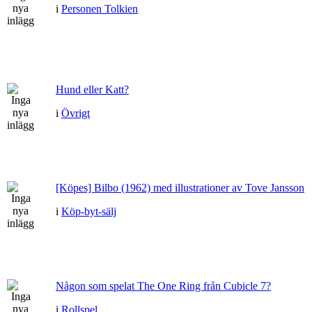
i
Personen Tolkien
Hund eller Katt?
i
Övrigt
[Köpes] Bilbo (1962) med illustrationer av Tove Jansson
i
Köp-byt-sälj
Någon som spelat The One Ring från Cubicle 7?
i
Rollspel