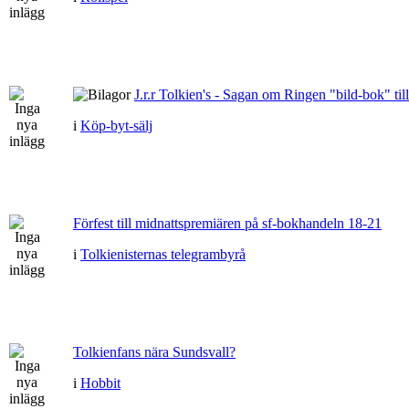
J.r.r Tolkien's - Sagan om Ringen "bild-bok" till
i
Köp-byt-sälj
Förfest till midnattspremiären på sf-bokhandeln 18-21
i
Tolkienisternas telegrambyrå
Tolkienfans nära Sundsvall?
i
Hobbit