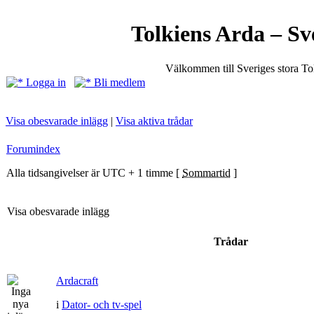
Tolkiens Arda – Sv
Välkommen till Sveriges stora T
Logga in
Bli medlem
Visa obesvarade inlägg
|
Visa aktiva trådar
Forumindex
Alla tidsangivelser är UTC + 1 timme [
Sommartid
]
Visa obesvarade inlägg
Trådar
Ardacraft
i
Dator- och tv-spel