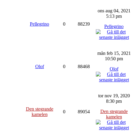
ons aug 04, 2021
5:13 pm
Pellegrino
0
88239
Pellegrino
mån feb 15, 2021
10:50 pm
Olof
0
88468
Olof
tor nov 19, 2020
8:30 pm
Den stegrande
Den stegrande
0
89054
kamelen
kamelen