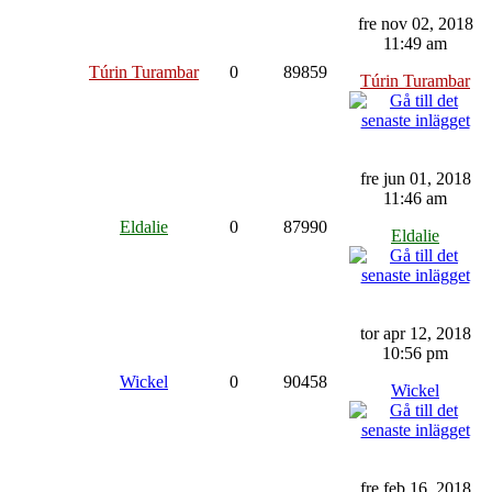
fre nov 02, 2018
11:49 am
Túrin Turambar
0
89859
Túrin Turambar
fre jun 01, 2018
11:46 am
Eldalie
0
87990
Eldalie
tor apr 12, 2018
10:56 pm
Wickel
0
90458
Wickel
fre feb 16, 2018