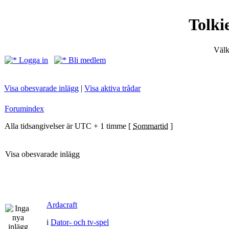
Tolki
Välk
Logga in
Bli medlem
Visa obesvarade inlägg
|
Visa aktiva trådar
Forumindex
Alla tidsangivelser är UTC + 1 timme [
Sommartid
]
Visa obesvarade inlägg
Ardacraft
i
Dator- och tv-spel