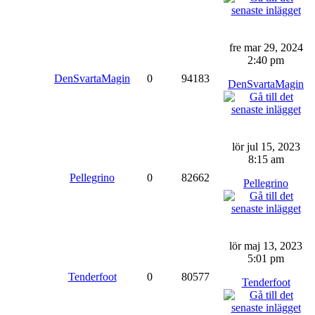
fre mar 29, 2024
2:40 pm
DenSvartaMagin
0
94183
DenSvartaMagin
lör jul 15, 2023
8:15 am
Pellegrino
0
82662
Pellegrino
lör maj 13, 2023
5:01 pm
Tenderfoot
0
80577
Tenderfoot