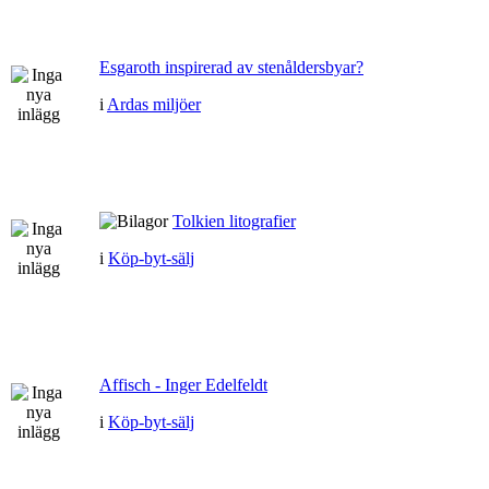
Esgaroth inspirerad av stenåldersbyar?
i
Ardas miljöer
Tolkien litografier
i
Köp-byt-sälj
Affisch - Inger Edelfeldt
i
Köp-byt-sälj