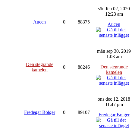
sön feb 02, 2020
12:23 am
Aucen
0
88375
Aucen
mån sep 30, 2019
1:03 am
Den stegrande
Den stegrande
0
88246
kamelen
kamelen
ons dec 12, 2018
11:47 pm
Fredegar Bolger
0
89107
Fredegar Bolger