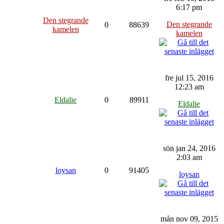
6:17 pm
Den stegrande
Den stegrande
0
88639
kamelen
kamelen
fre jul 15, 2016
12:23 am
Eldalie
0
89911
Eldalie
sön jan 24, 2016
2:03 am
loysan
0
91405
loysan
mån nov 09, 2015