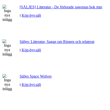
[SÄLJES] Litteratur - De förlorade sagornas bok mm
i
Köp-byt-sälj
Säljes: Litteratur, Sagan om Ringen och relaterat
i
Köp-byt-sälj
Säljes Space Wolves
i
Köp-byt-sälj