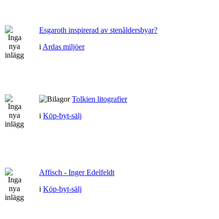
Esgaroth inspirerad av stenåldersbyar?
i
Ardas miljöer
Tolkien litografier
i
Köp-byt-sälj
Affisch - Inger Edelfeldt
i
Köp-byt-sälj