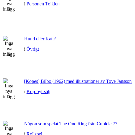
i
Personen Tolkien
Hund eller Katt?
i
Övrigt
[Köpes] Bilbo (1962) med illustrationer av Tove Jansson
i
Köp-byt-sälj
Någon som spelat The One Ring från Cubicle 7?
i
Rollspel