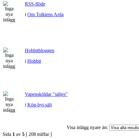
RSS-flöde
i
Om Tolkiens Arda
Hobbitbloggen
i
Hobbit
Vapensköldar "säljes"
i
Köp-byt-sälj
Visa inlägg nyare än:
Sida
1
av
5
[ 208 träffar ]