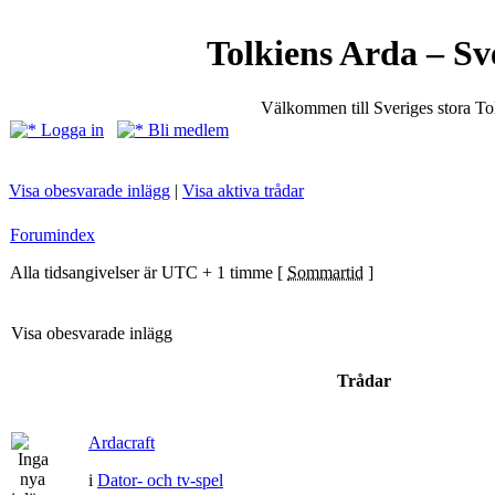
Tolkiens Arda – Sv
Välkommen till Sveriges stora T
Logga in
Bli medlem
Visa obesvarade inlägg
|
Visa aktiva trådar
Forumindex
Alla tidsangivelser är UTC + 1 timme [
Sommartid
]
Visa obesvarade inlägg
Trådar
Ardacraft
i
Dator- och tv-spel