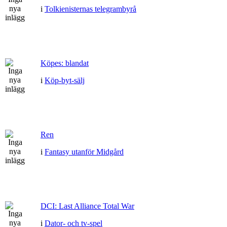
i
Tolkienisternas telegrambyrå
Köpes: blandat
i
Köp-byt-sälj
Ren
i
Fantasy utanför Midgård
DCI: Last Alliance Total War
i
Dator- och tv-spel