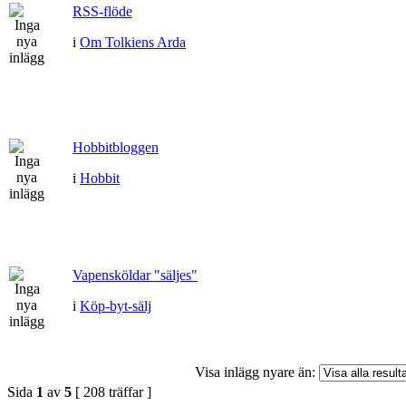
RSS-flöde
i
Om Tolkiens Arda
Hobbitbloggen
i
Hobbit
Vapensköldar "säljes"
i
Köp-byt-sälj
Visa inlägg nyare än:
Sida
1
av
5
[ 208 träffar ]