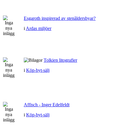
Esgaroth inspirerad av stenåldersbyar?
i
Ardas miljöer
Tolkien litografier
i
Köp-byt-sälj
Affisch - Inger Edelfeldt
i
Köp-byt-sälj