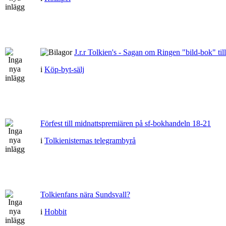
J.r.r Tolkien's - Sagan om Ringen "bild-bok" till
i
Köp-byt-sälj
Förfest till midnattspremiären på sf-bokhandeln 18-21
i
Tolkienisternas telegrambyrå
Tolkienfans nära Sundsvall?
i
Hobbit