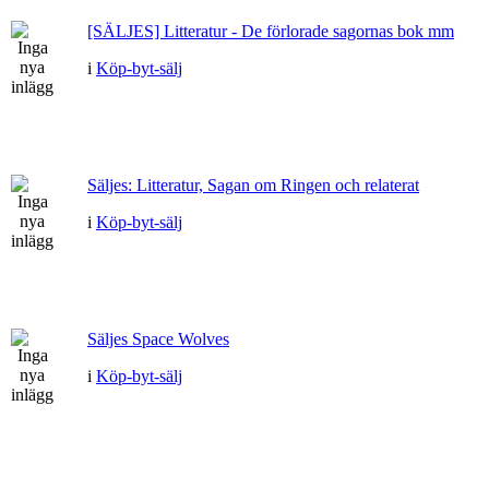
[SÄLJES] Litteratur - De förlorade sagornas bok mm
i
Köp-byt-sälj
Säljes: Litteratur, Sagan om Ringen och relaterat
i
Köp-byt-sälj
Säljes Space Wolves
i
Köp-byt-sälj