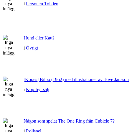
i
Personen Tolkien
Hund eller Katt?
i
Övrigt
[Köpes] Bilbo (1962) med illustrationer av Tove Jansson
i
Köp-byt-sälj
Någon som spelat The One Ring från Cubicle 7?
i
Rollspel