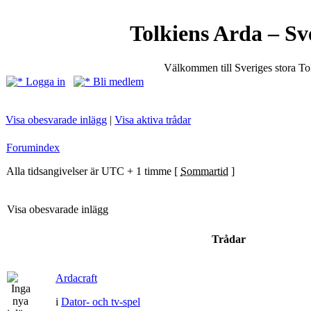
Tolkiens Arda – Sv
Välkommen till Sveriges stora T
Logga in
Bli medlem
Visa obesvarade inlägg
|
Visa aktiva trådar
Forumindex
Alla tidsangivelser är UTC + 1 timme [
Sommartid
]
Visa obesvarade inlägg
Trådar
Ardacraft
i
Dator- och tv-spel