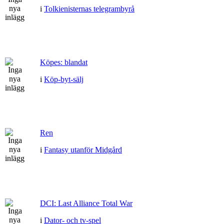
i
Tolkienisternas telegrambyrå
Köpes: blandat
i
Köp-byt-sälj
Ren
i
Fantasy utanför Midgård
DCI: Last Alliance Total War
i
Dator- och tv-spel