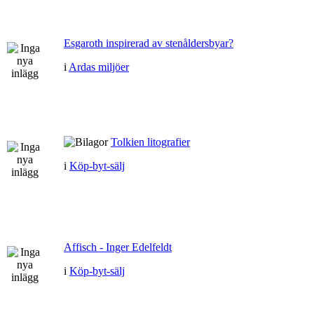
Esgaroth inspirerad av stenåldersbyar?
i
Ardas miljöer
Tolkien litografier
i
Köp-byt-sälj
Affisch - Inger Edelfeldt
i
Köp-byt-sälj