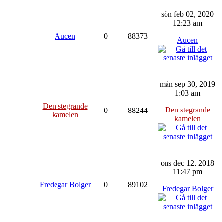
sön feb 02, 2020
12:23 am
Aucen
0
88373
Aucen
mån sep 30, 2019
1:03 am
Den stegrande
Den stegrande
0
88244
kamelen
kamelen
ons dec 12, 2018
11:47 pm
Fredegar Bolger
0
89102
Fredegar Bolger