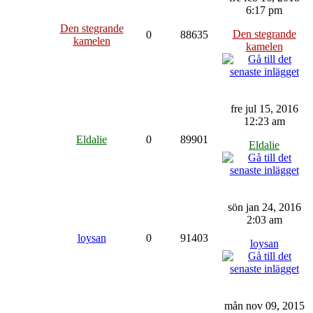
6:17 pm
Den stegrande
Den stegrande
0
88635
kamelen
kamelen
fre jul 15, 2016
12:23 am
Eldalie
0
89901
Eldalie
sön jan 24, 2016
2:03 am
loysan
0
91403
loysan
mån nov 09, 2015