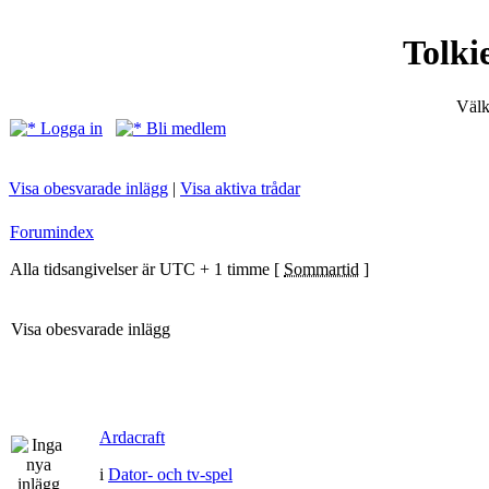
Tolki
Välk
Logga in
Bli medlem
Visa obesvarade inlägg
|
Visa aktiva trådar
Forumindex
Alla tidsangivelser är UTC + 1 timme [
Sommartid
]
Visa obesvarade inlägg
Ardacraft
i
Dator- och tv-spel