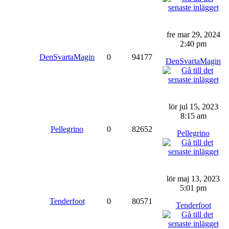
fre mar 29, 2024
2:40 pm
DenSvartaMagin
0
94177
DenSvartaMagin
lör jul 15, 2023
8:15 am
Pellegrino
0
82652
Pellegrino
lör maj 13, 2023
5:01 pm
Tenderfoot
0
80571
Tenderfoot