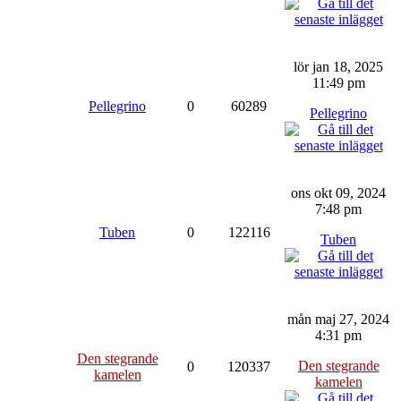
lör jan 18, 2025
11:49 pm
Pellegrino
0
60289
Pellegrino
ons okt 09, 2024
7:48 pm
Tuben
0
122116
Tuben
mån maj 27, 2024
4:31 pm
Den stegrande
Den stegrande
0
120337
kamelen
kamelen