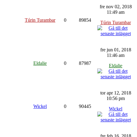
fre nov 02, 2018
11:49 am
Túrin Turambar
0
89854
Túrin Turambar
fre jun 01, 2018
11:46 am
Eldalie
0
87987
Eldalie
tor apr 12, 2018
10:56 pm
Wickel
0
90445
Wickel
fre feb 16, 2018