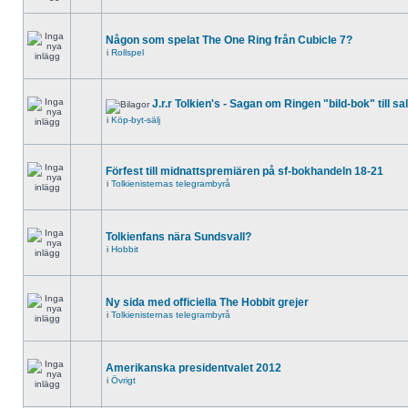
Någon som spelat The One Ring från Cubicle 7?
i
Rollspel
J.r.r Tolkien's - Sagan om Ringen "bild-bok" till sa
i
Köp-byt-sälj
Förfest till midnattspremiären på sf-bokhandeln 18-21
i
Tolkienisternas telegrambyrå
Tolkienfans nära Sundsvall?
i
Hobbit
Ny sida med officiella The Hobbit grejer
i
Tolkienisternas telegrambyrå
Amerikanska presidentvalet 2012
i
Övrigt