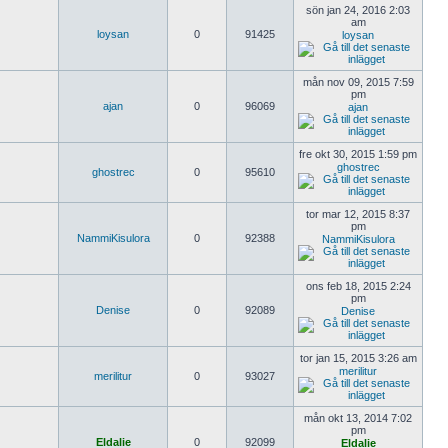
sön jan 24, 2016 2:03
am
loysan
0
91425
loysan
mån nov 09, 2015 7:59
pm
ajan
0
96069
ajan
fre okt 30, 2015 1:59 pm
ghostrec
ghostrec
0
95610
tor mar 12, 2015 8:37
pm
NammiKisulora
0
92388
NammiKisulora
ons feb 18, 2015 2:24
pm
Denise
0
92089
Denise
tor jan 15, 2015 3:26 am
merilitur
merilitur
0
93027
mån okt 13, 2014 7:02
pm
Eldalie
0
92099
Eldalie