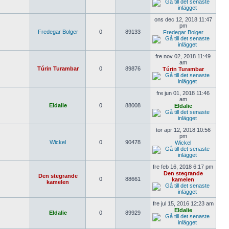
ons dec 12, 2018 11:47
pm
Fredegar Bolger
0
89133
Fredegar Bolger
fre nov 02, 2018 11:49
am
Túrin Turambar
0
89876
Túrin Turambar
fre jun 01, 2018 11:46
am
Eldalie
0
88008
Eldalie
tor apr 12, 2018 10:56
pm
Wickel
0
90478
Wickel
fre feb 16, 2018 6:17 pm
Den stegrande
Den stegrande
0
88661
kamelen
kamelen
fre jul 15, 2016 12:23 am
Eldalie
Eldalie
0
89929