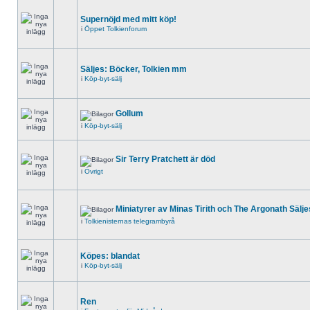
Supernöjd med mitt köp!
i
Öppet Tolkienforum
Säljes: Böcker, Tolkien mm
i
Köp-byt-sälj
Gollum
i
Köp-byt-sälj
Sir Terry Pratchett är död
i
Övrigt
Miniatyrer av Minas Tirith och The Argonath Sälje
i
Tolkienisternas telegrambyrå
Köpes: blandat
i
Köp-byt-sälj
Ren