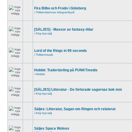
Fira Bilbo och Frodo i Göteborg
i
Tolkienisternas telegrambyrå
[SÄLJES] - Massor av fantasy-titlar
i
Köp-byt-sälj
Lord of the Rings in 99 seconds
i
Tolkienmusik
Hobbit: Trailertävling på PUNKTmedis
i
Hobbit
[SÄLJES] Litteratur - De förlorade sagornas bok mm
i
Köp-byt-sälj
Säljes: Litteratur, Sagan om Ringen och relaterat
i
Köp-byt-sälj
Säljes Space Wolves