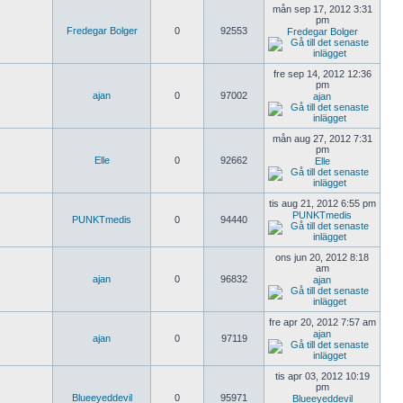
mån sep 17, 2012 3:31
pm
Fredegar Bolger
0
92553
Fredegar Bolger
fre sep 14, 2012 12:36
pm
ajan
0
97002
ajan
mån aug 27, 2012 7:31
pm
Elle
0
92662
Elle
tis aug 21, 2012 6:55 pm
PUNKTmedis
PUNKTmedis
0
94440
ons jun 20, 2012 8:18
am
ajan
0
96832
ajan
fre apr 20, 2012 7:57 am
ajan
ajan
0
97119
tis apr 03, 2012 10:19
pm
Blueeyeddevil
0
95971
Blueeyeddevil