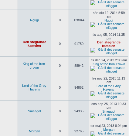
sön okt 12, 2014 5:59
am
Ngugi
0
128044
Ngugi
tis aug 05, 2014 11:35
pm
Den stegrande
Den stegrande
0
91750
kamelen
kamelen
tis dec 24, 2013 2:03 am
King of the Iron-
King of the Iron-crown
0
88942
crown
fre nov 22, 2013 11:13
am
Lord of the Grey
Lord of the Grey
0
94862
Havens
Havens
ons sep 25, 2013 10:33
pm
Smeagol
0
94335
Smeagol
tor maj 23, 2013 8:04 pm
Morgan
Morgan
0
92765