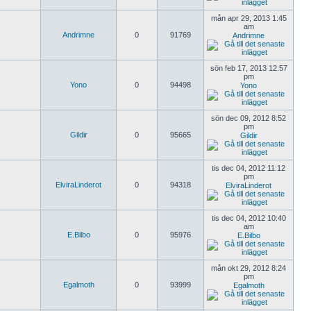
mån apr 29, 2013 1:45
am
Andrimne
0
91769
Andrimne
sön feb 17, 2013 12:57
pm
Yono
0
94498
Yono
sön dec 09, 2012 8:52
pm
Gildir
0
95665
Gildir
tis dec 04, 2012 11:12
pm
ElviraLinderot
0
94318
ElviraLinderot
tis dec 04, 2012 10:40
am
E.Bilbo
0
95976
E.Bilbo
mån okt 29, 2012 8:24
pm
Egalmoth
0
93999
Egalmoth