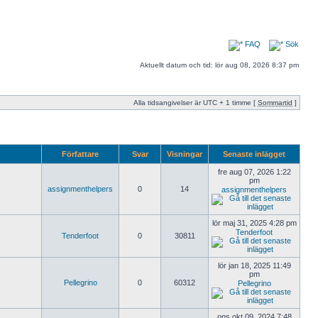
FAQ
Sök
Aktuellt datum och tid: lör aug 08, 2026 8:37 pm
Alla tidsangivelser är UTC + 1 timme [
Sommartid
]
Författare
Svar
Visningar
Senaste inlägget
fre aug 07, 2026 1:22
pm
assignmenthelpers
0
14
assignmenthelpers
lör maj 31, 2025 4:28 pm
Tenderfoot
Tenderfoot
0
30811
lör jan 18, 2025 11:49
pm
Pellegrino
0
60312
Pellegrino
ons okt 09, 2024 7:48