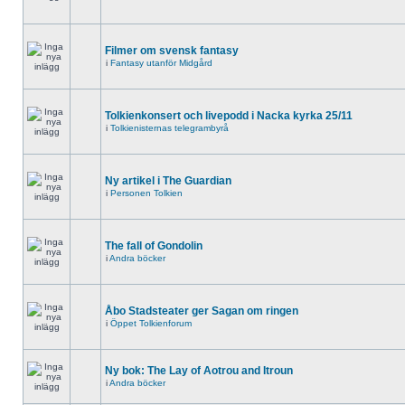
Filmer om svensk fantasy
i
Fantasy utanför Midgård
Tolkienkonsert och livepodd i Nacka kyrka 25/11
i
Tolkienisternas telegrambyrå
Ny artikel i The Guardian
i
Personen Tolkien
The fall of Gondolin
i
Andra böcker
Åbo Stadsteater ger Sagan om ringen
i
Öppet Tolkienforum
Ny bok: The Lay of Aotrou and Itroun
i
Andra böcker