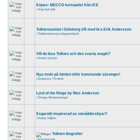
Köpes: MECCG kortspelet från ICE
i
Köp-byt-sälj
Tolkiensamtal i Göteborg 2/6 med bl a Erik Andersson
i
Tolkienisternas telegrambyrå
Vill du läsa Tolkien och den svarta magin?
i
Andra böcker
Nya moln på himlen inför kommande säsonger!
i
Amazons TV-serie
Lord of the Rings by Wes Anderson
i
Övriga filmatiseringar
Esgaroth inspirerad av stenåldersbyar?
i
Ardas miljöer
Tolkien litografier
i
Köp-byt-sälj