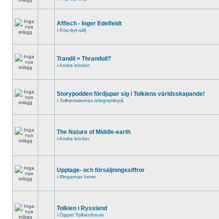
Affisch - Inger Edelfeldt
i
Köp-byt-sälj
Trandil > Thranduil?
i
Andra böcker
Storypodden fördjupar sig i Tolkiens världsskapande!
i
Tolkienisternas telegrambyrå
The Nature of Middle-earth
i
Andra böcker
Upplage- och försäljningssiffror
i
Ringarnas herre
Tolkien i Ryssland
i
Öppet Tolkienforum