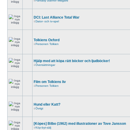
i
Fantasy utanför Midgård
DCI: Last Alliance Total War
i
Dator- och tv-spel
Tolkiens Oxford
i
Personen Tolkien
Hjälp med att köpa rätt böcker och ljudböcker!
i
Översättningar
Film om Tolkiens liv
i
Personen Tolkien
Hund eller Katt?
i
Övrigt
[Köpes] Bilbo (1962) med illustrationer av Tove Jansson
i
Köp-byt-sälj