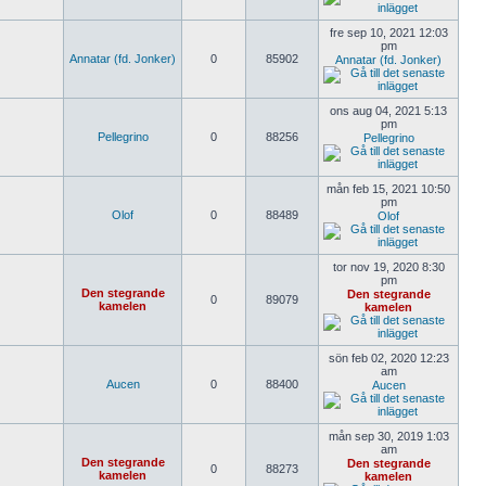
fre sep 10, 2021 12:03
pm
Annatar (fd. Jonker)
0
85902
Annatar (fd. Jonker)
ons aug 04, 2021 5:13
pm
Pellegrino
0
88256
Pellegrino
mån feb 15, 2021 10:50
pm
Olof
0
88489
Olof
tor nov 19, 2020 8:30
pm
Den stegrande
Den stegrande
0
89079
kamelen
kamelen
sön feb 02, 2020 12:23
am
Aucen
0
88400
Aucen
mån sep 30, 2019 1:03
am
Den stegrande
Den stegrande
0
88273
kamelen
kamelen