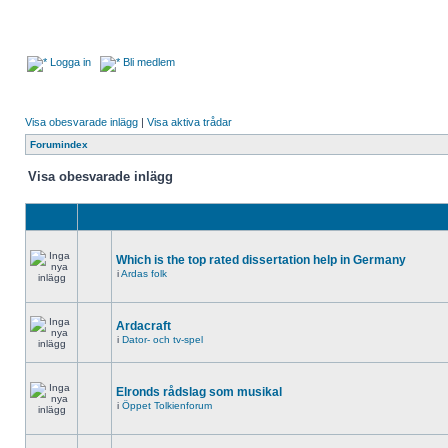
Logga in
Bli medlem
Visa obesvarade inlägg
|
Visa aktiva trådar
Forumindex
Visa obesvarade inlägg
Which is the top rated dissertation help in Germany
i
Ardas folk
Ardacraft
i
Dator- och tv-spel
Elronds rådslag som musikal
i
Öppet Tolkienforum