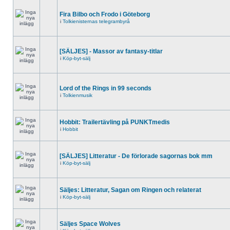
Fira Bilbo och Frodo i Göteborg
i
Tolkienisternas telegrambyrå
[SÄLJES] - Massor av fantasy-titlar
i
Köp-byt-sälj
Lord of the Rings in 99 seconds
i
Tolkienmusik
Hobbit: Trailertävling på PUNKTmedis
i
Hobbit
[SÄLJES] Litteratur - De förlorade sagornas bok mm
i
Köp-byt-sälj
Säljes: Litteratur, Sagan om Ringen och relaterat
i
Köp-byt-sälj
Säljes Space Wolves