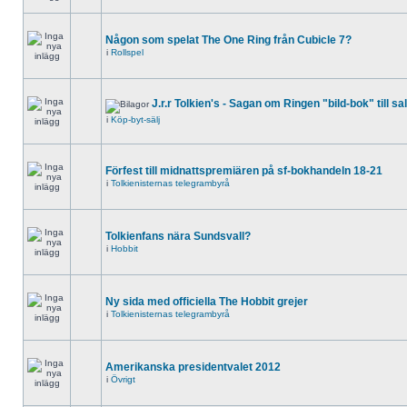
Någon som spelat The One Ring från Cubicle 7?
i
Rollspel
J.r.r Tolkien's - Sagan om Ringen "bild-bok" till sa
i
Köp-byt-sälj
Förfest till midnattspremiären på sf-bokhandeln 18-21
i
Tolkienisternas telegrambyrå
Tolkienfans nära Sundsvall?
i
Hobbit
Ny sida med officiella The Hobbit grejer
i
Tolkienisternas telegrambyrå
Amerikanska presidentvalet 2012
i
Övrigt