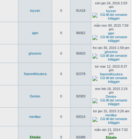
sön jan 24, 2016 2:03
am
loysan
0
91418
loysan
mån nov 09, 2015 7:59
pm
ajan
0
96062
ajan
fre okt 30, 2015 1:59 pm
ghostrec
ghostrec
0
95603
tor mar 12, 2015 8:37
pm
NammiKisulora
0
92378
NammiKisulora
ons feb 18, 2015 2:24
pm
Denise
0
92083
Denise
tor jan 15, 2015 3:26 am
merilitur
merilitur
0
93014
mån okt 13, 2014 7:02
pm
Eldalie
0
92088
Eldalie