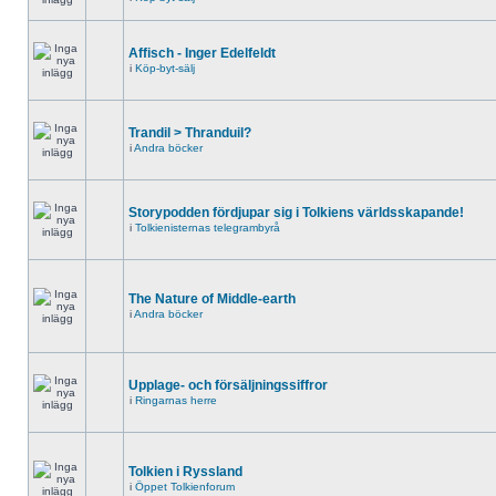
Affisch - Inger Edelfeldt
i
Köp-byt-sälj
Trandil > Thranduil?
i
Andra böcker
Storypodden fördjupar sig i Tolkiens världsskapande!
i
Tolkienisternas telegrambyrå
The Nature of Middle-earth
i
Andra böcker
Upplage- och försäljningssiffror
i
Ringarnas herre
Tolkien i Ryssland
i
Öppet Tolkienforum