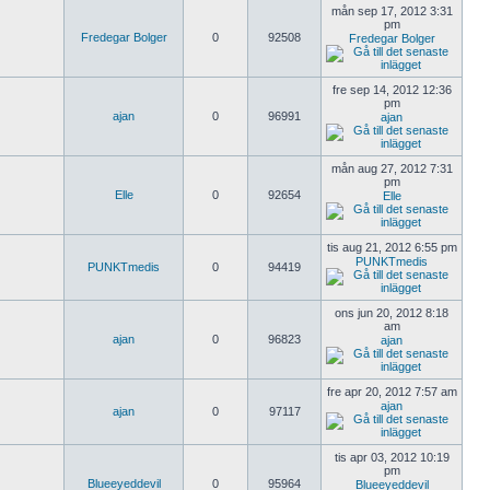
mån sep 17, 2012 3:31
pm
Fredegar Bolger
0
92508
Fredegar Bolger
fre sep 14, 2012 12:36
pm
ajan
0
96991
ajan
mån aug 27, 2012 7:31
pm
Elle
0
92654
Elle
tis aug 21, 2012 6:55 pm
PUNKTmedis
PUNKTmedis
0
94419
ons jun 20, 2012 8:18
am
ajan
0
96823
ajan
fre apr 20, 2012 7:57 am
ajan
ajan
0
97117
tis apr 03, 2012 10:19
pm
Blueeyeddevil
0
95964
Blueeyeddevil