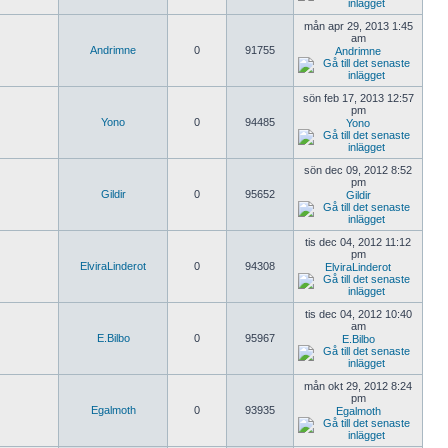
mån apr 29, 2013 1:45
am
Andrimne
0
91755
Andrimne
sön feb 17, 2013 12:57
pm
Yono
0
94485
Yono
sön dec 09, 2012 8:52
pm
Gildir
0
95652
Gildir
tis dec 04, 2012 11:12
pm
ElviraLinderot
0
94308
ElviraLinderot
tis dec 04, 2012 10:40
am
E.Bilbo
0
95967
E.Bilbo
mån okt 29, 2012 8:24
pm
Egalmoth
0
93935
Egalmoth