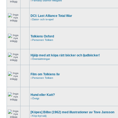
i
Fantasy utanför Midgård
DCI: Last Alliance Total War
i
Dator- och tv-spel
Tolkiens Oxford
i
Personen Tolkien
Hjälp med att köpa rätt böcker och ljudböcker!
i
Översättningar
Film om Tolkiens liv
i
Personen Tolkien
Hund eller Katt?
i
Övrigt
[Köpes] Bilbo (1962) med illustrationer av Tove Jansson
i
Köp-byt-sälj