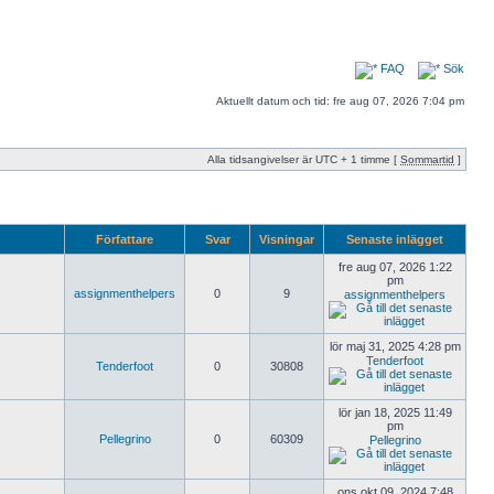
FAQ
Sök
Aktuellt datum och tid: fre aug 07, 2026 7:04 pm
Alla tidsangivelser är UTC + 1 timme [
Sommartid
]
Författare
Svar
Visningar
Senaste inlägget
fre aug 07, 2026 1:22
pm
assignmenthelpers
0
9
assignmenthelpers
lör maj 31, 2025 4:28 pm
Tenderfoot
Tenderfoot
0
30808
lör jan 18, 2025 11:49
pm
Pellegrino
0
60309
Pellegrino
ons okt 09, 2024 7:48