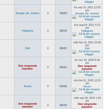
fre sep 10, 2021 12:03
pm
Annatar (fd. Jonker)
0
85880
Annatar (fd. Jonker)
ons aug 04, 2021 5:13
pm
Pellegrino
0
88249
Pellegrino
mån feb 15, 2021 10:50
pm
Olof
0
88482
Olof
tor nov 19, 2020 8:30
pm
Den stegrande
Den stegrande
0
89062
kamelen
kamelen
sön feb 02, 2020 12:23
am
Aucen
0
88390
Aucen
mån sep 30, 2019 1:03
am
Den stegrande
Den stegrande
0
88255
kamelen
kamelen