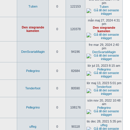
pm
Tuben
0
122153
Tuben
mån maj 27, 2024 4:31
pm
Den stegrande
Den stegrande
0
120378
kamelen
kamelen
fre mar 29, 2024 2:40
pm
DenSvartaMagin
0
94196
DenSvartaMagin
lör jul 15, 2023 8:15 am
Pellegrino
Pellegrino
0
82684
lör maj 13, 2023 5:01 pm
Tenderfoot
Tenderfoot
0
80590
sön nov 20, 2022 10:48
am
Pellegrino
0
108176
Pellegrino
tis dec 28, 2021 5:35 pm
uffeg
uffeg
0
90118