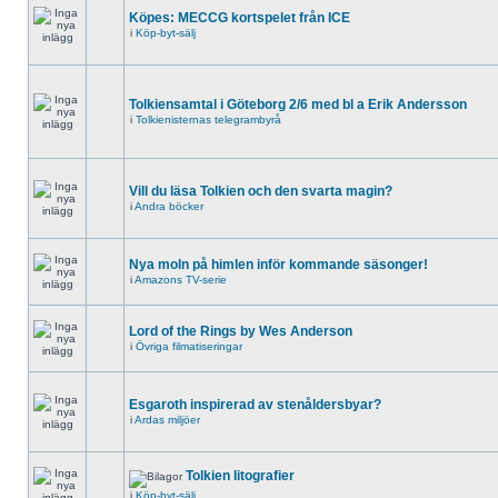
Köpes: MECCG kortspelet från ICE
i
Köp-byt-sälj
Tolkiensamtal i Göteborg 2/6 med bl a Erik Andersson
i
Tolkienisternas telegrambyrå
Vill du läsa Tolkien och den svarta magin?
i
Andra böcker
Nya moln på himlen inför kommande säsonger!
i
Amazons TV-serie
Lord of the Rings by Wes Anderson
i
Övriga filmatiseringar
Esgaroth inspirerad av stenåldersbyar?
i
Ardas miljöer
Tolkien litografier
i
Köp-byt-sälj