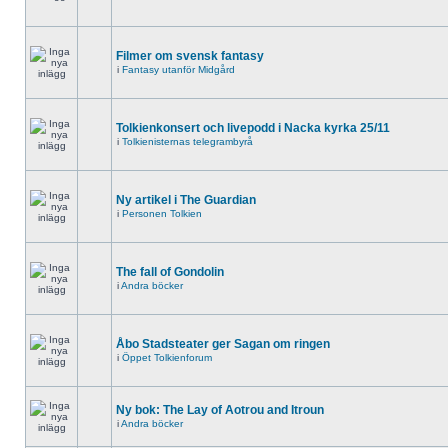
Filmer om svensk fantasy
i
Fantasy utanför Midgård
Tolkienkonsert och livepodd i Nacka kyrka 25/11
i
Tolkienisternas telegrambyrå
Ny artikel i The Guardian
i
Personen Tolkien
The fall of Gondolin
i
Andra böcker
Åbo Stadsteater ger Sagan om ringen
i
Öppet Tolkienforum
Ny bok: The Lay of Aotrou and Itroun
i
Andra böcker