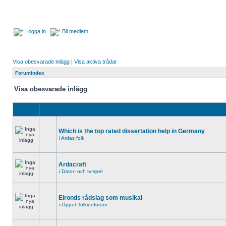
Logga in
Bli medlem
Visa obesvarade inlägg
|
Visa aktiva trådar
Forumindex
Visa obesvarade inlägg
Which is the top rated dissertation help in Germany
i
Ardas folk
Ardacraft
i
Dator- och tv-spel
Elronds rådslag som musikal
i
Öppet Tolkienforum