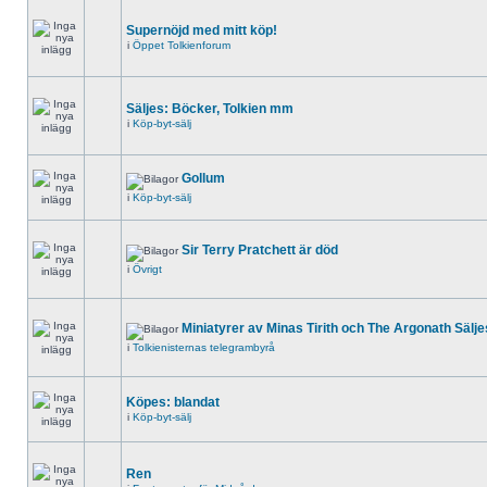
Supernöjd med mitt köp!
i
Öppet Tolkienforum
Säljes: Böcker, Tolkien mm
i
Köp-byt-sälj
Gollum
i
Köp-byt-sälj
Sir Terry Pratchett är död
i
Övrigt
Miniatyrer av Minas Tirith och The Argonath Sälje
i
Tolkienisternas telegrambyrå
Köpes: blandat
i
Köp-byt-sälj
Ren