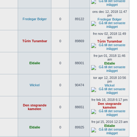
ons dec 12, 2018 11:47
pm
Fredegar Bolger
0
89122
Fredegar Bolger
fre nov 02, 2018 11:49
am
Túrin Turambar
0
89869
Túrin Turambar
fre jun 01, 2018 11:46
am
Eldalie
0
88001
Eldalie
tor apr 12, 2018 10:56
pm
Wickel
0
90474
Wickel
fre feb 16, 2018 6:17 pm
Den stegrande
Den stegrande
0
88651
kamelen
kamelen
fre jul 15, 2016 12:23 am
Eldalie
Eldalie
0
89925