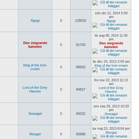
sön okt 12, 2014 5:59
am
Ngugi
0
128032
Ngugi
tis aug 05, 2014 11:35
pm
Den stegrande
Den stegrande
0
91703
kamelen
kamelen
tis dec 24, 2013 2:03 am
King of the Iron-
King of the Iron-crown
0
88933
crown
fre nov 22, 2013 11:13
am
Lord of the Grey
Lord of the Grey
0
94827
Havens
Havens
ons sep 25, 2013 10:33
pm
Smeagol
0
94332
Smeagol
tor maj 23, 2013 8:04 pm
Morgan
Morgan
0
92688