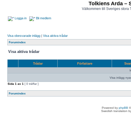
Tolkiens Arda – 
Välkommen till Sveriges stora 
Logga in
Bli medlem
Visa obesvarade inlägg
|
Visa aktiva trådar
Forumindex
Visa aktiva trådar
Trådar
Författare
Sva
I
Visa inlägg nya
Sida
1
av
1
[ 0 träffar ]
Forumindex
Powered by
phpBB
©
Swedish translation 