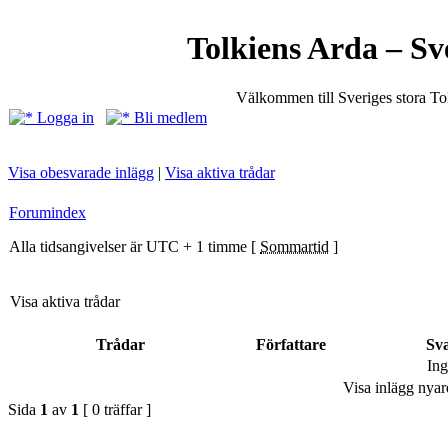
Tolkiens Arda – Sv
Välkommen till Sveriges stora T
Logga in
Bli medlem
Visa obesvarade inlägg
|
Visa aktiva trådar
Forumindex
Alla tidsangivelser är UTC + 1 timme [
Sommartid
]
Visa aktiva trådar
Trådar
Författare
Sv
Ing
Visa inlägg nyar
Sida
1
av
1
[ 0 träffar ]