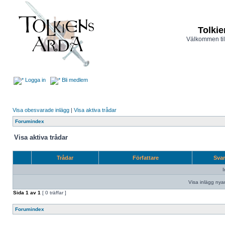
Tolkie
Välkommen til
Logga in
Bli medlem
Visa obesvarade inlägg
|
Visa aktiva trådar
Forumindex
Visa aktiva trådar
Trådar
Författare
Sva
I
Visa inlägg nya
Sida
1
av
1
[ 0 träffar ]
Forumindex