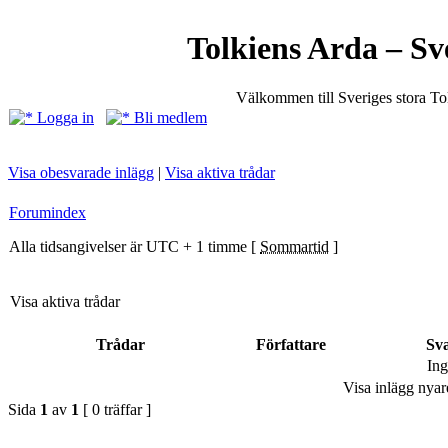
Tolkiens Arda – Sv
Välkommen till Sveriges stora T
Logga in
Bli medlem
Visa obesvarade inlägg
|
Visa aktiva trådar
Forumindex
Alla tidsangivelser är UTC + 1 timme [
Sommartid
]
Visa aktiva trådar
Trådar
Författare
Sv
Ing
Visa inlägg nyar
Sida
1
av
1
[ 0 träffar ]