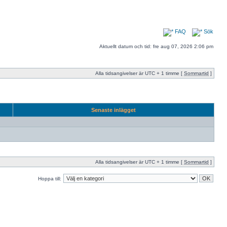
FAQ
Sök
Aktuellt datum och tid: fre aug 07, 2026 2:06 pm
Alla tidsangivelser är UTC + 1 timme [
Sommartid
]
Senaste inlägget
Alla tidsangivelser är UTC + 1 timme [
Sommartid
]
Hoppa till: