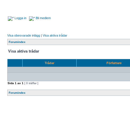
Logga in
Bli medlem
Visa obesvarade inlägg
|
Visa aktiva trådar
Forumindex
Visa aktiva trådar
Trådar
Författare
Sida
1
av
1
[ 0 träffar ]
Forumindex