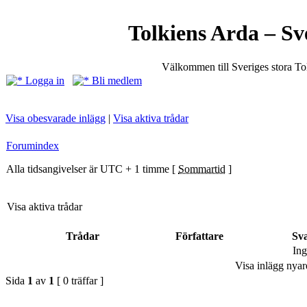
Tolkiens Arda – Sv
Välkommen till Sveriges stora T
Logga in
Bli medlem
Visa obesvarade inlägg
|
Visa aktiva trådar
Forumindex
Alla tidsangivelser är UTC + 1 timme [
Sommartid
]
Visa aktiva trådar
Trådar
Författare
Sv
Ing
Visa inlägg nyar
Sida
1
av
1
[ 0 träffar ]