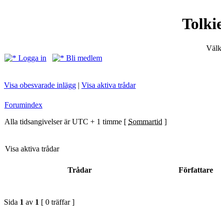
Tolki
Välk
Logga in
Bli medlem
Visa obesvarade inlägg
|
Visa aktiva trådar
Forumindex
Alla tidsangivelser är UTC + 1 timme [
Sommartid
]
Visa aktiva trådar
Trådar
Författare
Sida
1
av
1
[ 0 träffar ]