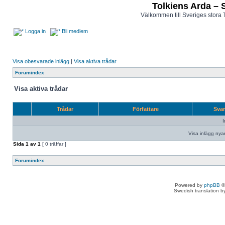
Tolkiens Arda – 
Välkommen till Sveriges stora 
Logga in
Bli medlem
Visa obesvarade inlägg
|
Visa aktiva trådar
Forumindex
Visa aktiva trådar
Trådar
Författare
Sva
I
Visa inlägg nya
Sida
1
av
1
[ 0 träffar ]
Forumindex
Powered by
phpBB
©
Swedish translation 