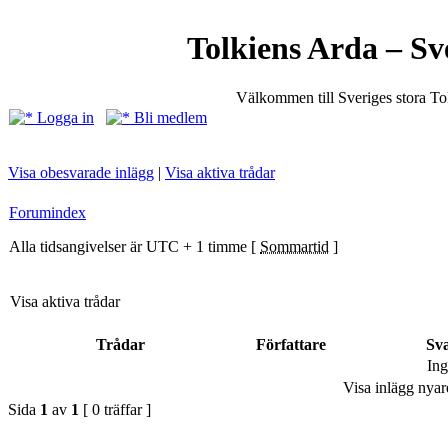
Tolkiens Arda – Sv
Välkommen till Sveriges stora T
Logga in
Bli medlem
Visa obesvarade inlägg
|
Visa aktiva trådar
Forumindex
Alla tidsangivelser är UTC + 1 timme [
Sommartid
]
Visa aktiva trådar
Trådar
Författare
Sv
Ing
Visa inlägg nyar
Sida
1
av
1
[ 0 träffar ]