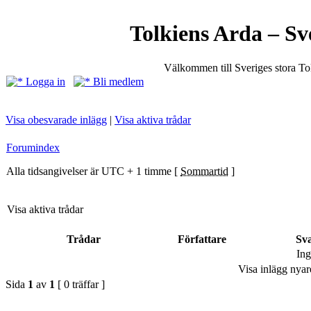
Tolkiens Arda – Sv
Välkommen till Sveriges stora T
Logga in
Bli medlem
Visa obesvarade inlägg
|
Visa aktiva trådar
Forumindex
Alla tidsangivelser är UTC + 1 timme [
Sommartid
]
Visa aktiva trådar
Trådar
Författare
Sv
Ing
Visa inlägg nyar
Sida
1
av
1
[ 0 träffar ]