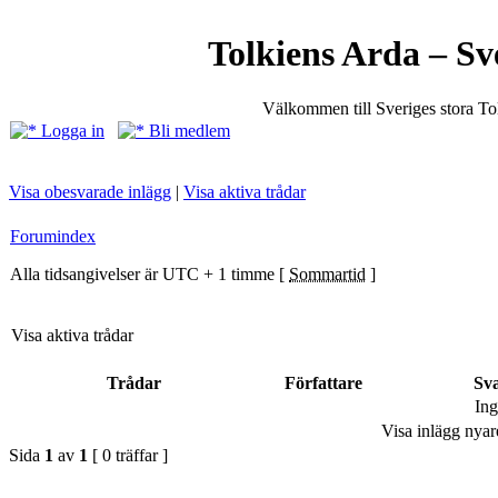
Tolkiens Arda – Sv
Välkommen till Sveriges stora T
Logga in
Bli medlem
Visa obesvarade inlägg
|
Visa aktiva trådar
Forumindex
Alla tidsangivelser är UTC + 1 timme [
Sommartid
]
Visa aktiva trådar
Trådar
Författare
Sv
Ing
Visa inlägg nyar
Sida
1
av
1
[ 0 träffar ]