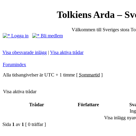
Tolkiens Arda – Sv
Välkommen till Sveriges stora T
Logga in
Bli medlem
Visa obesvarade inlägg
|
Visa aktiva trådar
Forumindex
Alla tidsangivelser är UTC + 1 timme [
Sommartid
]
Visa aktiva trådar
Trådar
Författare
Sv
Ing
Visa inlägg nyar
Sida
1
av
1
[ 0 träffar ]