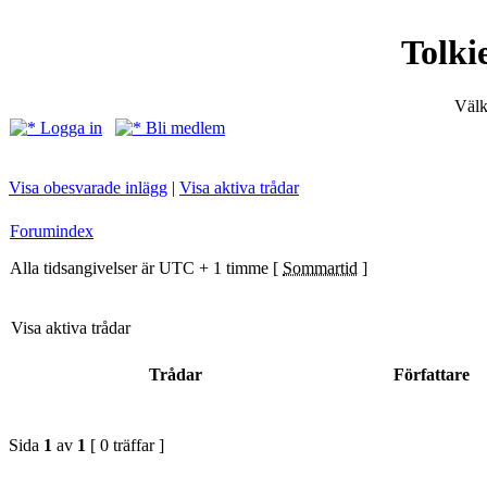
Tolki
Välk
Logga in
Bli medlem
Visa obesvarade inlägg
|
Visa aktiva trådar
Forumindex
Alla tidsangivelser är UTC + 1 timme [
Sommartid
]
Visa aktiva trådar
Trådar
Författare
Sida
1
av
1
[ 0 träffar ]