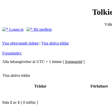
Tolki
Välk
Logga in
Bli medlem
Visa obesvarade inlägg
|
Visa aktiva trådar
Forumindex
Alla tidsangivelser är UTC + 1 timme [
Sommartid
]
Visa aktiva trådar
Trådar
Författare
Sida
1
av
1
[ 0 träffar ]