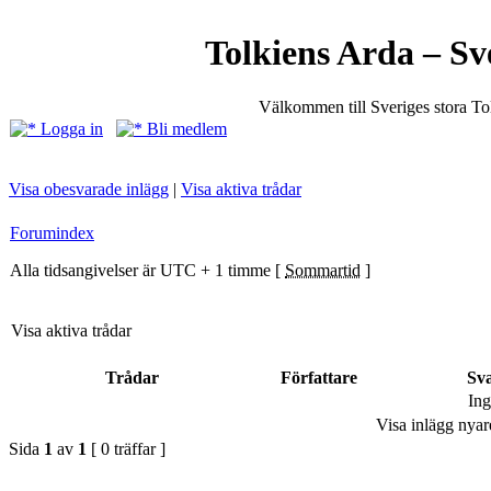
Tolkiens Arda – Sv
Välkommen till Sveriges stora T
Logga in
Bli medlem
Visa obesvarade inlägg
|
Visa aktiva trådar
Forumindex
Alla tidsangivelser är UTC + 1 timme [
Sommartid
]
Visa aktiva trådar
Trådar
Författare
Sv
Ing
Visa inlägg nyar
Sida
1
av
1
[ 0 träffar ]