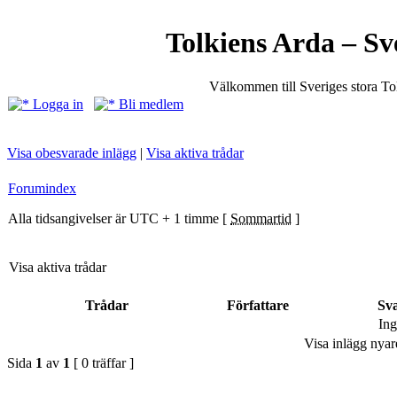
Tolkiens Arda – Sv
Välkommen till Sveriges stora T
Logga in
Bli medlem
Visa obesvarade inlägg
|
Visa aktiva trådar
Forumindex
Alla tidsangivelser är UTC + 1 timme [
Sommartid
]
Visa aktiva trådar
Trådar
Författare
Sv
Ing
Visa inlägg nyar
Sida
1
av
1
[ 0 träffar ]