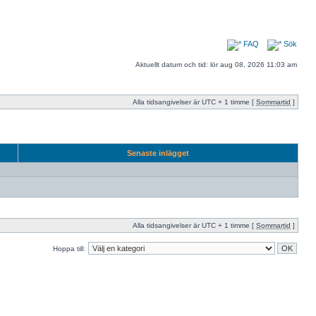
FAQ
Sök
Aktuellt datum och tid: lör aug 08, 2026 11:03 am
Alla tidsangivelser är UTC + 1 timme [
Sommartid
]
Senaste inlägget
Alla tidsangivelser är UTC + 1 timme [
Sommartid
]
Hoppa till: