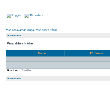
Logga in
Bli medlem
Visa obesvarade inlägg
|
Visa aktiva trådar
Forumindex
Visa aktiva trådar
Trådar
Författare
Sida
1
av
1
[ 0 träffar ]
Forumindex