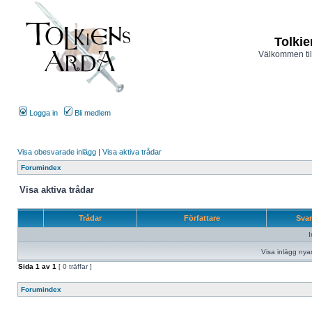
Tolkie
Välkommen til
Logga in
Bli medlem
Visa obesvarade inlägg
|
Visa aktiva trådar
Forumindex
Visa aktiva trådar
Trådar
Författare
Sva
I
Visa inlägg nya
Sida
1
av
1
[ 0 träffar ]
Forumindex