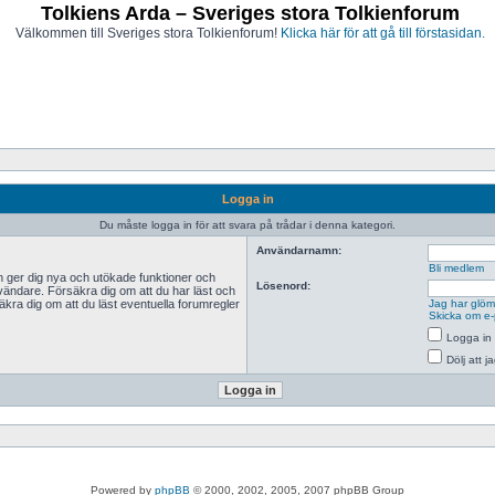
Tolkiens Arda – Sveriges stora Tolkienforum
Välkommen till Sveriges stora Tolkienforum!
Klicka här för att gå till förstasidan.
Logga in
Du måste logga in för att svara på trådar i denna kategori.
Användarnamn:
Bli medlem
n ger dig nya och utökade funktioner och
Lösenord:
vändare. Försäkra dig om att du har läst och
äkra dig om att du läst eventuella forumregler
Jag har glömt
Skicka om e-
Logga in 
Dölj att 
Powered by
phpBB
© 2000, 2002, 2005, 2007 phpBB Group