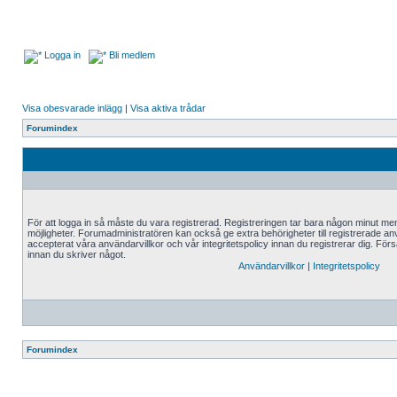
Logga in
Bli medlem
Visa obesvarade inlägg
|
Visa aktiva trådar
Forumindex
För att logga in så måste du vara registrerad. Registreringen tar bara någon minut me
möjligheter. Forumadministratören kan också ge extra behörigheter till registrerade an
accepterat våra användarvillkor och vår integritetspolicy innan du registrerar dig. Förs
innan du skriver något.
Användarvillkor
|
Integritetspolicy
Forumindex