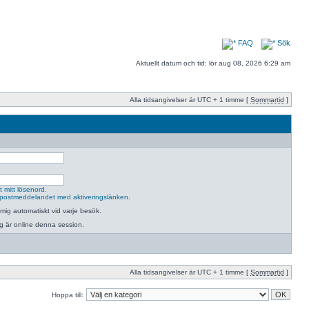
FAQ
Sök
Aktuellt datum och tid: lör aug 08, 2026 6:29 am
Alla tidsangivelser är UTC + 1 timme [
Sommartid
]
 mitt lösenord.
postmeddelandet med aktiveringslänken.
mig automatiskt vid varje besök.
jag är online denna session.
Alla tidsangivelser är UTC + 1 timme [
Sommartid
]
Hoppa till: