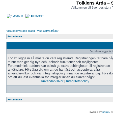
Tolkiens Arda – 
Välkommen till Sveriges stora 
Logga in
Bli medlem
Visa obesvarade inlägg
|
Visa aktiva trådar
Forumindex
Du måste logga in fö
För att logga in så måste du vara registrerad. Registreringen tar bara n
minut men ger dig nya och utökade funktioner och möjligheter.
Forumadministratören kan också ge extra behörigheter till registrerade
användare. Försäkra dig om att du har läst och accepterat våra
användarvillkor och vår integritetspolicy innan du registrerar dig. Försäk
om att du läst eventuella forumregler innan du skriver något.
Användarvillkor
|
Integritetspolicy
Forumindex
Powered by
phpBB
©