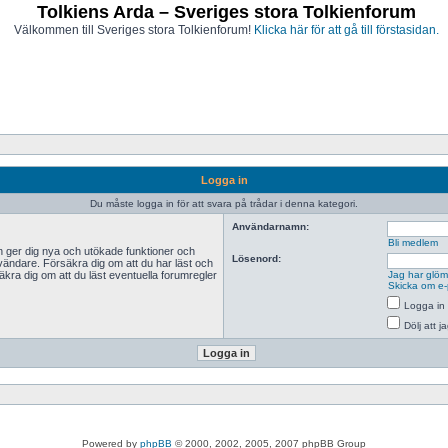
Tolkiens Arda – Sveriges stora Tolkienforum
Välkommen till Sveriges stora Tolkienforum!
Klicka här för att gå till förstasidan.
Logga in
Du måste logga in för att svara på trådar i denna kategori.
Användarnamn:
Bli medlem
n ger dig nya och utökade funktioner och
Lösenord:
vändare. Försäkra dig om att du har läst och
äkra dig om att du läst eventuella forumregler
Jag har glömt
Skicka om e-
Logga in 
Dölj att 
Powered by
phpBB
© 2000, 2002, 2005, 2007 phpBB Group