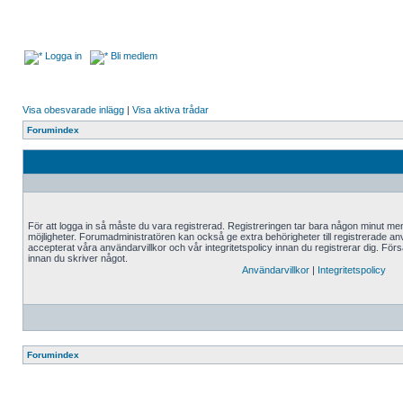
Logga in
Bli medlem
Visa obesvarade inlägg
|
Visa aktiva trådar
Forumindex
För att logga in så måste du vara registrerad. Registreringen tar bara någon minut me
möjligheter. Forumadministratören kan också ge extra behörigheter till registrerade an
accepterat våra användarvillkor och vår integritetspolicy innan du registrerar dig. Förs
innan du skriver något.
Användarvillkor
|
Integritetspolicy
Forumindex