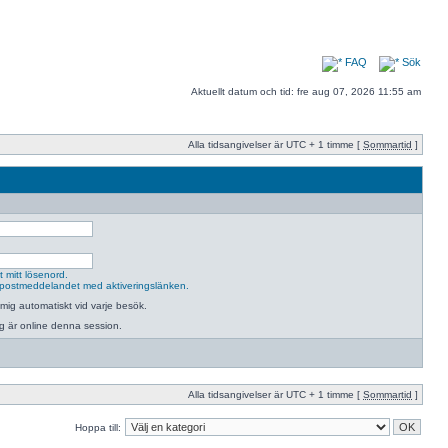
FAQ
Sök
Aktuellt datum och tid: fre aug 07, 2026 11:55 am
Alla tidsangivelser är UTC + 1 timme [
Sommartid
]
 mitt lösenord.
postmeddelandet med aktiveringslänken.
mig automatiskt vid varje besök.
jag är online denna session.
Alla tidsangivelser är UTC + 1 timme [
Sommartid
]
Hoppa till: