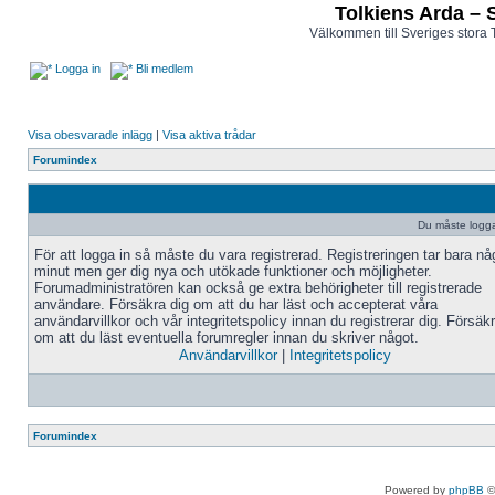
Tolkiens Arda – 
Välkommen till Sveriges stora 
Logga in
Bli medlem
Visa obesvarade inlägg
|
Visa aktiva trådar
Forumindex
Du måste logga 
För att logga in så måste du vara registrerad. Registreringen tar bara n
minut men ger dig nya och utökade funktioner och möjligheter.
Forumadministratören kan också ge extra behörigheter till registrerade
användare. Försäkra dig om att du har läst och accepterat våra
användarvillkor och vår integritetspolicy innan du registrerar dig. Försäk
om att du läst eventuella forumregler innan du skriver något.
Användarvillkor
|
Integritetspolicy
Forumindex
Powered by
phpBB
©