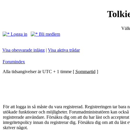
Tolki
Välk
Logga in
Bli medlem
Visa obesvarade inlägg
|
Visa aktiva trådar
Forumindex
Alla tidsangivelser är UTC + 1 timme [
Sommartid
]
För att logga in så måste du vara registrerad. Registreringen tar bar
utökade funktioner och möjligheter. Forumadministratören kan också g
registrerade användare. Försäkra dig om att du har läst och acceptera
integritetspolicy innan du registrerar dig. Försäkra dig om att du läst
skriver något.