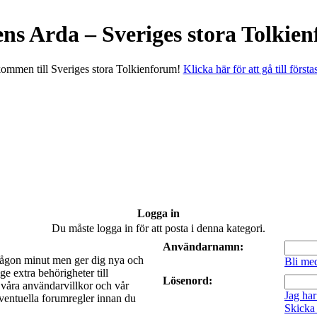
ens Arda – Sveriges stora Tolkie
ommen till Sveriges stora Tolkienforum!
Klicka här för att gå till första
Logga in
Du måste logga in för att posta i denna kategori.
Användarnamn:
a någon minut men ger dig nya och
Bli me
e extra behörigheter till
Lösenord:
t våra användarvillkor och vår
Jag har
 eventuella forumregler innan du
Skicka