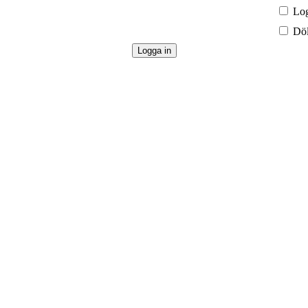
Log
Döl