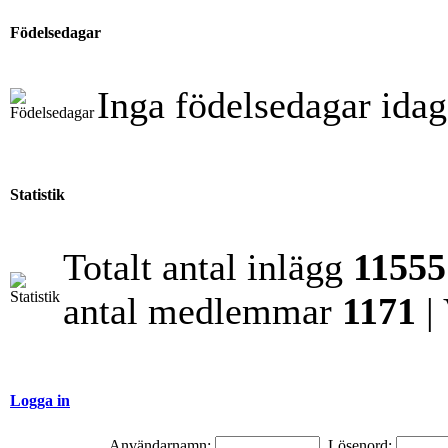
Födelsedagar
Inga födelsedagar idag
Statistik
Totalt antal inlägg
11555
antal medlemmar
1171
|
Logga in
Användarnamn:
Lösenord: