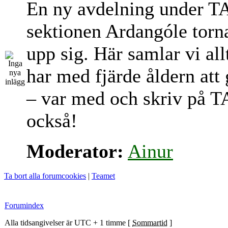
En ny avdelning under T
sektionen Ardangóle torn
upp sig. Här samlar vi al
har med fjärde åldern att
– var med och skriv på T
också!
Moderator:
Ainur
Ta bort alla forumcookies
|
Teamet
Forumindex
Alla tidsangivelser är UTC + 1 timme [
Sommartid
]