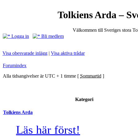
Tolkiens Arda – Sv
Välkommen till Sveriges stora T
Logga in
Bli medlem
Visa obesvarade inlägg
|
Visa aktiva trådar
Forumindex
Alla tidsangivelser är UTC + 1 timme [
Sommartid
]
Kategori
Tolkiens Arda
Läs här först!