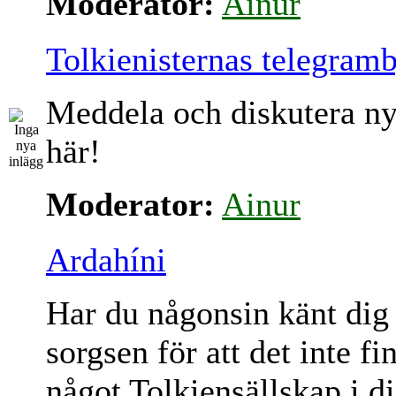
Moderator:
Ainur
Tolkienisternas telegram
Meddela och diskutera ny
här!
Moderator:
Ainur
Ardahíni
Har du någonsin känt dig
sorgsen för att det inte fi
något Tolkiensällskap i d