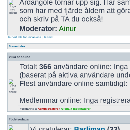
Ardangóle tornar upp sig. Här saml
som har med fjärde åldern att gör
och skriv på TA du också!
Moderator:
Ainur
Ta bort alla forumcookies
|
Teamet
Forumindex
Vilka är online
Totalt
366
användare online: Inga
(baserat på aktiva användare und
Flest användare online samtidigt:
Medlemmar online: Inga registre
Förklaring ::
Administratörer
,
Globala moderatorer
Födelsedagar
Vi gratulerar:
Barliman
(33)