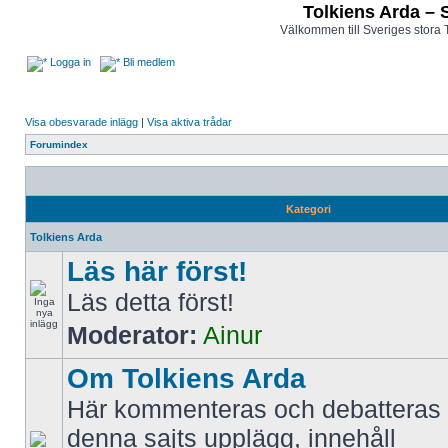
Tolkiens Arda – 
Välkommen till Sveriges stora 
Logga in
Bli medlem
Visa obesvarade inlägg
|
Visa aktiva trådar
Forumindex
Kategori
Tolkiens Arda
Läs här först!
Läs detta först!
Moderator:
Ainur
Om Tolkiens Arda
Här kommenteras och debatteras 
denna sajts upplägg, innehåll