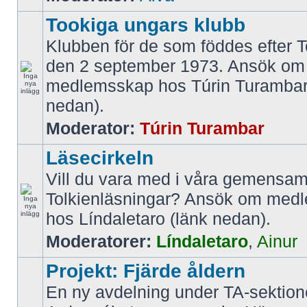
Tookiga ungars klubb
Klubben för de som föddes efter T
den 2 september 1973. Ansök om
medlemsskap hos Túrin Turambar
nedan).
Moderator:
Túrin Turambar
Läsecirkeln
Vill du vara med i våra gemens
Tolkienläsningar? Ansök om med
hos Líndaletaro (länk nedan).
Moderatorer:
Líndaletaro
,
Ainur
Projekt: Fjärde åldern
En ny avdelning under TA-sektio