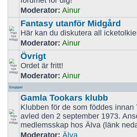
forumet för dig!
Moderator:
Ainur
Fantasy utanför Midgård
Här kan du diskutera all icketolki
Moderator:
Ainur
Övrigt
Ordet är fritt!
Moderator:
Ainur
Grupper
Gamla Tookars klubb
Klubben för de som föddes innan 
avled den 2 september 1973. An
medlemsskap hos Älva (länk neda
Moderator:
Älva