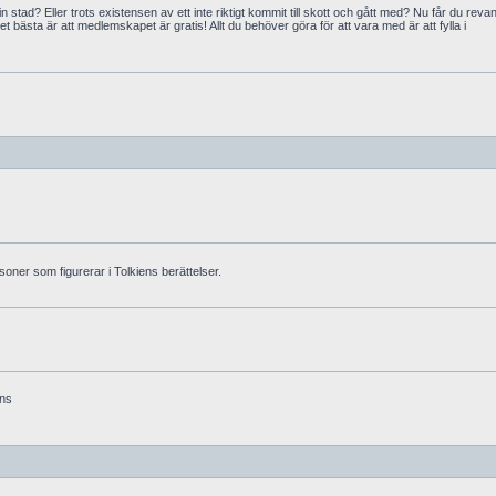
n stad? Eller trots existensen av ett inte riktigt kommit till skott och gått med? Nu får du reva
t bästa är att medlemskapet är gratis! Allt du behöver göra för att vara med är att fylla i
rsoner som figurerar i Tolkiens berättelser.
ens