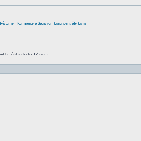
vå tornen
,
Kommentera Sagan om konungens återkomst
världar på filmduk eller TV-skärm.