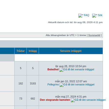
FAQ
Sök
Aktuellt datum och tid: lör aug 08, 2026 4:11 pm
Alla tidsangivelser är UTC + 1 timme [
Sommartid
]
Trådar
Inlägg
Senaste inlägget
lör aug 28, 2010 10:54 pm
5
5
Beledhel
mån jan 10, 2022 12:07 am
182
3193
Pellegrino
mån maj 27, 2024 4:31 pm
73
682
Den stegrande kamelen