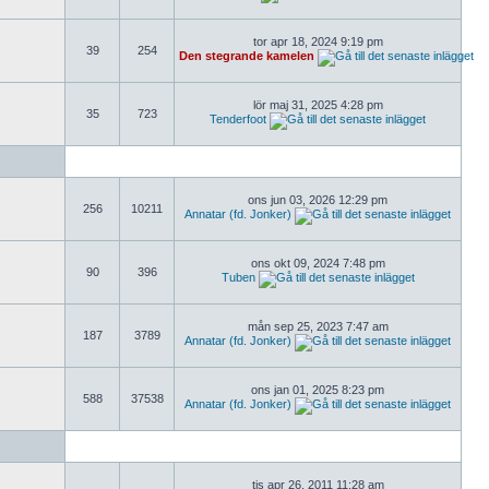
tor apr 18, 2024 9:19 pm
39
254
Den stegrande kamelen
lör maj 31, 2025 4:28 pm
35
723
Tenderfoot
ons jun 03, 2026 12:29 pm
256
10211
Annatar (fd. Jonker)
ons okt 09, 2024 7:48 pm
90
396
Tuben
mån sep 25, 2023 7:47 am
187
3789
Annatar (fd. Jonker)
ons jan 01, 2025 8:23 pm
588
37538
Annatar (fd. Jonker)
tis apr 26, 2011 11:28 am