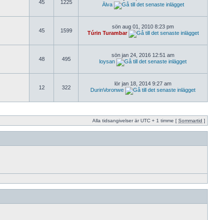
45
1225
Älva
sön aug 01, 2010 8:23 pm
45
1599
Túrin Turambar
sön jan 24, 2016 12:51 am
48
495
loysan
lör jan 18, 2014 9:27 am
12
322
DurinVoronwe
Alla tidsangivelser är UTC + 1 timme [
Sommartid
]