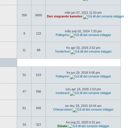
mån jun 07, 2021 11:03 pm
356
9690
Den stegrande kamelen
mån sep 02, 2024 7:20 pm
8
122
Pellegrino
fre apr 03, 2026 2:52 pm
11
88
Tenderfoot
fre jun 29, 2018 5:06 pm
52
619
Pellegrino
sön apr 19, 2026 1:53 pm
47
596
treebeard
tor dec 29, 2016 10:44 am
61
845
Ohlmarxisten
fre maj 22, 2020 6:31 pm
33
327
Eldalie