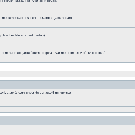
 om medlemsskap hos Älva (länk nedan).
om medlemsskap hos Túrin Turambar (länk nedan).
 hos Líndaletaro (länk nedan).
lt som har med fjärde åldern att göra – var med och skriv på TA du också!
 aktiva användare under de senaste 5 minuterna)