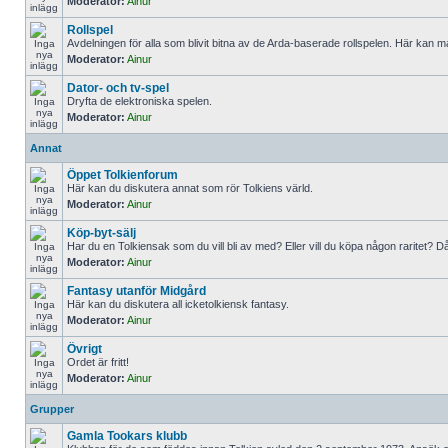
Moderator:
Ainur
Rollspel
Avdelningen för alla som blivit bitna av de Arda-baserade rollspelen. Här kan 
Moderator:
Ainur
Dator- och tv-spel
Dryfta de elektroniska spelen.
Moderator:
Ainur
Annat
Öppet Tolkienforum
Här kan du diskutera annat som rör Tolkiens värld.
Moderator:
Ainur
Köp-byt-sälj
Har du en Tolkiensak som du vill bli av med? Eller vill du köpa någon raritet? Då
Moderator:
Ainur
Fantasy utanför Midgård
Här kan du diskutera all icketolkiensk fantasy.
Moderator:
Ainur
Övrigt
Ordet är fritt!
Moderator:
Ainur
Grupper
Gamla Tookars klubb