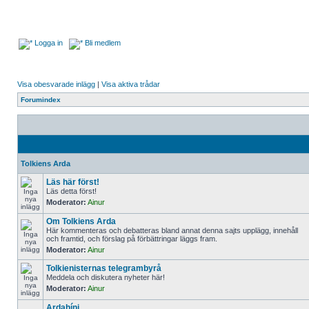
Logga in
Bli medlem
Visa obesvarade inlägg
|
Visa aktiva trådar
Forumindex
Tolkiens Arda
Läs här först!
Läs detta först!
Moderator:
Ainur
Om Tolkiens Arda
Här kommenteras och debatteras bland annat denna sajts upplägg, innehåll
och framtid, och förslag på förbättringar läggs fram.
Moderator:
Ainur
Tolkienisternas telegrambyrå
Meddela och diskutera nyheter här!
Moderator:
Ainur
Ardahíni