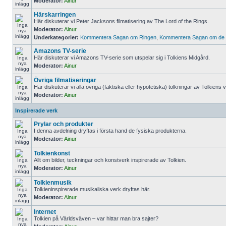
Moderator:
Ainur
Härskarringen
Här diskuterar vi Peter Jacksons filmatisering av The Lord of the Rings.
Moderator:
Ainur
Underkategorier:
Kommentera Sagan om Ringen
,
Kommentera Sagan om de t
Amazons TV-serie
Här diskuterar vi Amazons TV-serie som utspelar sig i Tolkiens Midgård.
Moderator:
Ainur
Övriga filmatiseringar
Här diskuterar vi alla övriga (faktiska eller hypotetiska) tolkningar av Tolkiens 
Moderator:
Ainur
Inspirerade verk
Prylar och produkter
I denna avdelning dryftas i första hand de fysiska produkterna.
Moderator:
Ainur
Tolkienkonst
Allt om bilder, teckningar och konstverk inspirerade av Tolkien.
Moderator:
Ainur
Tolkienmusik
Tolkieninspirerade musikaliska verk dryftas här.
Moderator:
Ainur
Internet
Tolkien på Världsväven – var hittar man bra sajter?