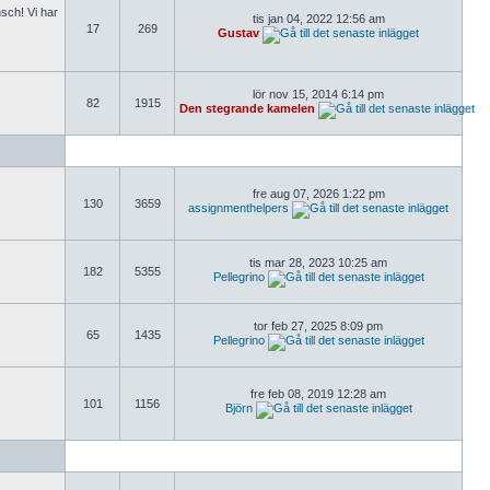
nsch! Vi har
tis jan 04, 2022 12:56 am
17
269
Gustav
lör nov 15, 2014 6:14 pm
82
1915
Den stegrande kamelen
fre aug 07, 2026 1:22 pm
130
3659
assignmenthelpers
tis mar 28, 2023 10:25 am
182
5355
Pellegrino
tor feb 27, 2025 8:09 pm
65
1435
Pellegrino
fre feb 08, 2019 12:28 am
101
1156
Björn