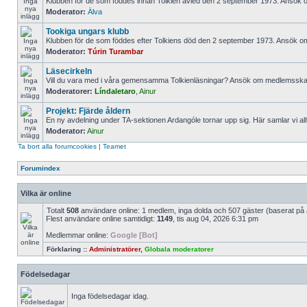
Klubben för de som föddes innan Tolkien avled den 2 september 1973. Ansök
Moderator:
Älva
Tookiga ungars klubb
Klubben för de som föddes efter Tolkiens död den 2 september 1973. Ansök 
Moderator:
Túrin Turambar
Läsecirkeln
Vill du vara med i våra gemensamma Tolkienläsningar? Ansök om medlemsskap
Moderatorer:
Líndaletaro
,
Ainur
Projekt: Fjärde åldern
En ny avdelning under TA-sektionen Ardangóle tornar upp sig. Här samlar vi al
Moderator:
Ainur
Ta bort alla forumcookies
|
Teamet
Forumindex
Vilka är online
Totalt
508
användare online: 1 medlem, inga dolda och 507 gäster (baserat på
Flest användare online samtidigt:
1149
, tis aug 04, 2026 6:31 pm
Medlemmar online:
Google [Bot]
Förklaring ::
Administratörer
,
Globala moderatorer
Födelsedagar
Inga födelsedagar idag.