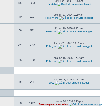
lör jul 04, 2026 12:05 am
186
7053
Randalin
sön jun 23, 2024 10:30 am
40
911
Tolkiennörd
lör jan 10, 2026 8:33 pm
56
2111
Pellegrino
lör maj 23, 2026 10:53 pm
229
12723
Pellegrino
ons jan 15, 2025 12:22 am
85
1120
Pellegrino
lör feb 12, 2022 12:33 pm
45
744
2097
ons jul 20, 2016 4:23 pm
60
1412
Den stegrande kamelen