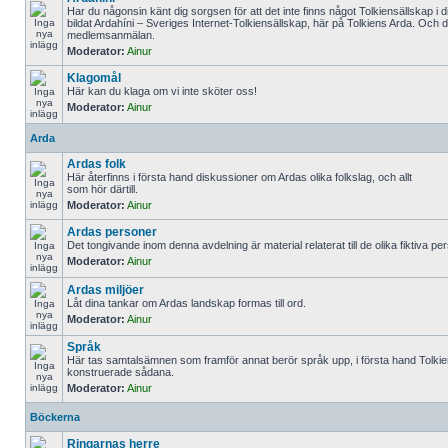
Har du någonsin känt dig sorgsen för att det inte finns något Tolkiensällskap i di
bildat Ardahíni – Sveriges Internet-Tolkiensällskap, här på Tolkiens Arda. Och de
medlemsanmälan.
Moderator:
Ainur
Klagomål
Här kan du klaga om vi inte sköter oss!
Moderator:
Ainur
Arda
Ardas folk
Här återfinns i första hand diskussioner om Ardas olika folkslag, och allt
som hör därtill.
Moderator:
Ainur
Ardas personer
Det tongivande inom denna avdelning är material relaterat till de olika fiktiva pe
Moderator:
Ainur
Ardas miljöer
Låt dina tankar om Ardas landskap formas till ord.
Moderator:
Ainur
Språk
Här tas samtalsämnen som framför annat berör språk upp, i första hand Tolki
konstruerade sådana.
Moderator:
Ainur
Böckerna
Ringarnas herre