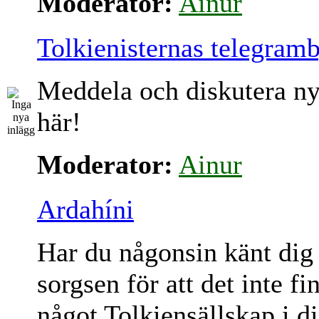
Moderator:
Ainur
Tolkienisternas telegram
Meddela och diskutera ny
här!
Moderator:
Ainur
Ardahíni
Har du någonsin känt dig
sorgsen för att det inte fi
något Tolkiensällskap i d