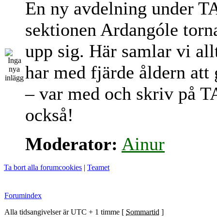
En ny avdelning under T
sektionen Ardangóle torn
upp sig. Här samlar vi al
har med fjärde åldern att
– var med och skriv på T
också!
Moderator:
Ainur
Ta bort alla forumcookies
|
Teamet
Forumindex
Alla tidsangivelser är UTC + 1 timme [
Sommartid
]