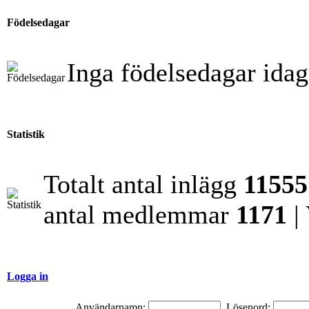
Födelsedagar
Inga födelsedagar idag
Statistik
Totalt antal inlägg
11555
antal medlemmar
1171
|
Logga in
Användarnamn:
Lösenord: