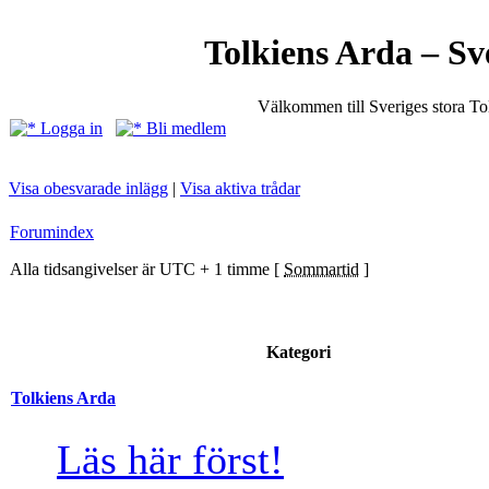
Tolkiens Arda – Sv
Välkommen till Sveriges stora T
Logga in
Bli medlem
Visa obesvarade inlägg
|
Visa aktiva trådar
Forumindex
Alla tidsangivelser är UTC + 1 timme [
Sommartid
]
Kategori
Tolkiens Arda
Läs här först!