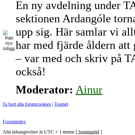
En ny avdelning under T
sektionen Ardangóle torn
upp sig. Här samlar vi al
har med fjärde åldern att
– var med och skriv på T
också!
Moderator:
Ainur
Ta bort alla forumcookies
|
Teamet
Forumindex
Alla tidsangivelser är UTC + 1 timme [
Sommartid
]