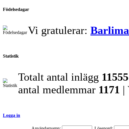
Födelsedagar
Vi gratulerar:
Barlim
Statistik
Totalt antal inlägg
11555
antal medlemmar
1171
|
Logga in
Användarnamn:
Lösenord: