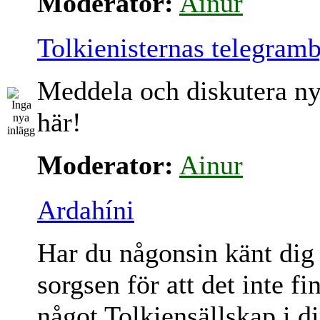
Moderator:
Ainur
Tolkienisternas telegram
Meddela och diskutera ny
här!
Moderator:
Ainur
Ardahíni
Har du någonsin känt dig
sorgsen för att det inte fi
något Tolkiensällskap i d