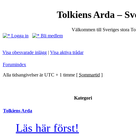
Tolkiens Arda – Sv
Välkommen till Sveriges stora T
Logga in
Bli medlem
Visa obesvarade inlägg
|
Visa aktiva trådar
Forumindex
Alla tidsangivelser är UTC + 1 timme [
Sommartid
]
Kategori
Tolkiens Arda
Läs här först!