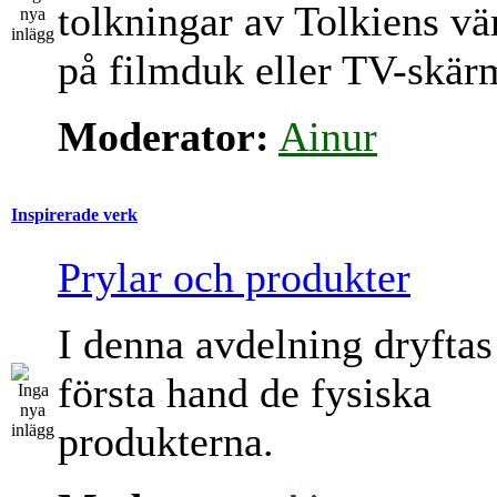
tolkningar av Tolkiens vä
på filmduk eller TV-skär
Moderator:
Ainur
Inspirerade verk
Prylar och produkter
I denna avdelning dryftas
första hand de fysiska
produkterna.