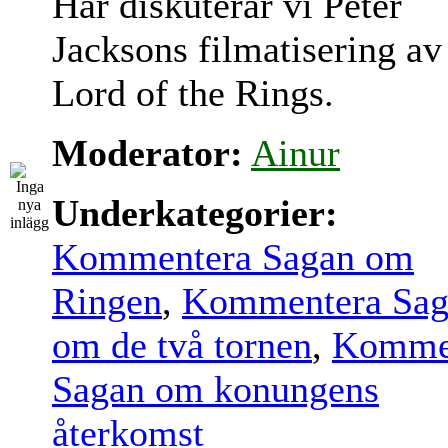
Här diskuterar vi Peter
Jacksons filmatisering av
Lord of the Rings.
Moderator:
Ainur
Underkategorier:
Kommentera Sagan om
Ringen
,
Kommentera Sag
om de två tornen
,
Komme
Sagan om konungens
återkomst