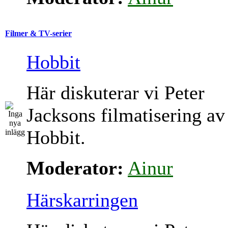
Filmer & TV-serier
Hobbit
Här diskuterar vi Peter
Jacksons filmatisering av
Hobbit.
Moderator:
Ainur
Härskarringen