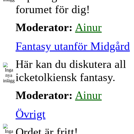
forumet för dig!
Moderator:
Ainur
Fantasy utanför Midgård
Här kan du diskutera all
icketolkiensk fantasy.
Moderator:
Ainur
Övrigt
Ordet är fritt!