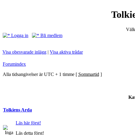
Tolki
Välk
Logga in
Bli medlem
Visa obesvarade inlägg
|
Visa aktiva trådar
Forumindex
Alla tidsangivelser är UTC + 1 timme [
Sommartid
]
Kat
Tolkiens Arda
Läs här först!
Läs detta först!