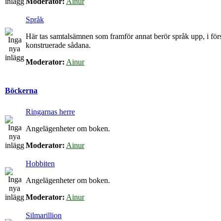
Moderator:
Ainur
Språk
Här tas samtalsämnen som framför annat berör språk upp, i för
konstruerade sådana.
Moderator:
Ainur
Böckerna
Ringarnas herre
Angelägenheter om boken.
Moderator:
Ainur
Hobbiten
Angelägenheter om boken.
Moderator:
Ainur
Silmarillion