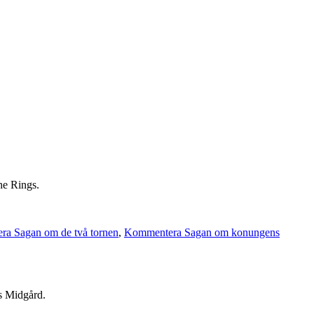
he Rings.
a Sagan om de två tornen
,
Kommentera Sagan om konungens
ns Midgård.