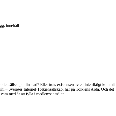
gg, innehåll
kiensällskap i din stad? Eller trots existensen av ett inte riktigt kommit
híni – Sveriges Internet-Tolkiensällskap, här på Tolkiens Arda. Och det
t vara med är att fylla i medlemsanmälan.