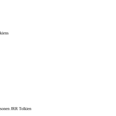
lkiens
ersonen JRR Tolkien