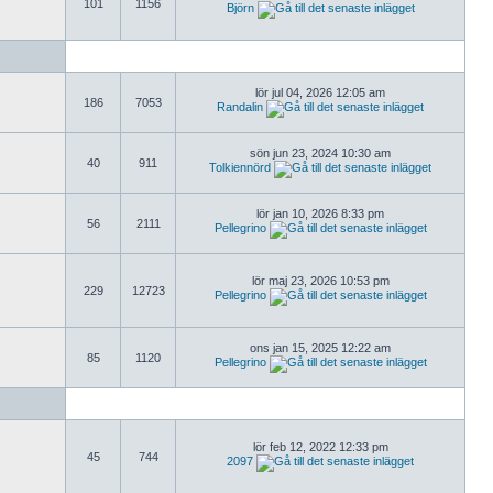
101
1156
Björn
lör jul 04, 2026 12:05 am
186
7053
Randalin
sön jun 23, 2024 10:30 am
40
911
Tolkiennörd
lör jan 10, 2026 8:33 pm
56
2111
Pellegrino
lör maj 23, 2026 10:53 pm
229
12723
Pellegrino
ons jan 15, 2025 12:22 am
85
1120
Pellegrino
lör feb 12, 2022 12:33 pm
45
744
2097