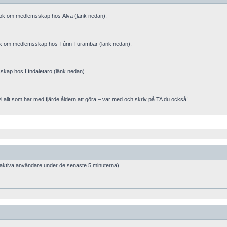
sök om medlemsskap hos Älva (länk nedan).
sök om medlemsskap hos Túrin Turambar (länk nedan).
kap hos Líndaletaro (länk nedan).
 allt som har med fjärde åldern att göra – var med och skriv på TA du också!
 aktiva användare under de senaste 5 minuterna)