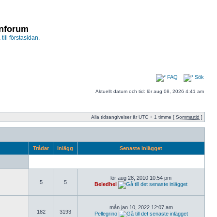
enforum
 till förstasidan.
FAQ
Sök
Aktuellt datum och tid: lör aug 08, 2026 4:41 am
Alla tidsangivelser är UTC + 1 timme [
Sommartid
]
Trådar
Inlägg
Senaste inlägget
lör aug 28, 2010 10:54 pm
5
5
Beledhel
mån jan 10, 2022 12:07 am
182
3193
Pellegrino