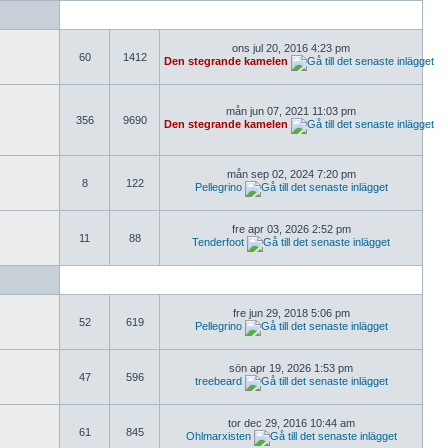
ons jul 20, 2016 4:23 pm
60
1412
Den stegrande kamelen
mån jun 07, 2021 11:03 pm
356
9690
Den stegrande kamelen
mån sep 02, 2024 7:20 pm
8
122
Pellegrino
fre apr 03, 2026 2:52 pm
11
88
Tenderfoot
fre jun 29, 2018 5:06 pm
52
619
Pellegrino
sön apr 19, 2026 1:53 pm
47
596
treebeard
tor dec 29, 2016 10:44 am
61
845
Ohlmarxisten