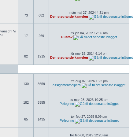
mån maj 27, 2024 4:31 pm
73
682
Den stegrande kamelen
revansch! Vi
tis jan 04, 2022 12:56 am
a i
17
269
Gustav
lör nov 15, 2014 6:14 pm
82
1915
Den stegrande kamelen
fre aug 07, 2026 1:22 pm
130
3659
assignmenthelpers
tis mar 28, 2023 10:25 am
182
5355
Pellegrino
tor feb 27, 2025 8:09 pm
65
1435
Pellegrino
fre feb 08, 2019 12:28 am