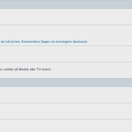
de två tornen
,
Kommentera Sagan om konungens återkomst
ens världar på filmduk eller TV-skärm.