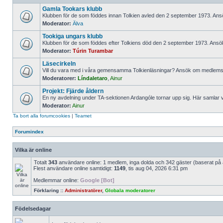
Gamla Tookars klubb
Klubben för de som föddes innan Tolkien avled den 2 september 1973. An
Moderator:
Älva
Tookiga ungars klubb
Klubben för de som föddes efter Tolkiens död den 2 september 1973. An
Moderator:
Túrin Turambar
Läsecirkeln
Vill du vara med i våra gemensamma Tolkienläsningar? Ansök om medlemss
Moderatorer:
Líndaletaro
,
Ainur
Projekt: Fjärde åldern
En ny avdelning under TA-sektionen Ardangóle tornar upp sig. Här samlar vi
Moderator:
Ainur
Ta bort alla forumcookies
|
Teamet
Forumindex
Vilka är online
Totalt
343
användare online: 1 medlem, inga dolda och 342 gäster (baserat på
Flest användare online samtidigt:
1149
, tis aug 04, 2026 6:31 pm
Medlemmar online:
Google [Bot]
Förklaring ::
Administratörer
,
Globala moderatorer
Födelsedagar