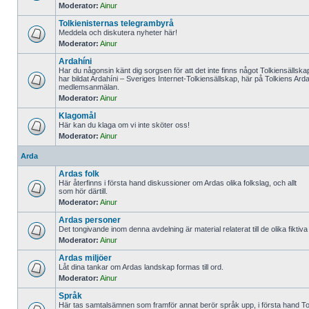
Moderator:
Ainur
Tolkienisternas telegrambyrå
Meddela och diskutera nyheter här!
Moderator:
Ainur
Ardahíni
Har du någonsin känt dig sorgsen för att det inte finns något Tolkiensällskap 
har bildat Ardahíni – Sveriges Internet-Tolkiensällskap, här på Tolkiens Arda
medlemsanmälan.
Moderator:
Ainur
Klagomål
Här kan du klaga om vi inte sköter oss!
Moderator:
Ainur
Arda
Ardas folk
Här återfinns i första hand diskussioner om Ardas olika folkslag, och allt
som hör därtill.
Moderator:
Ainur
Ardas personer
Det tongivande inom denna avdelning är material relaterat till de olika fiktiv
Moderator:
Ainur
Ardas miljöer
Låt dina tankar om Ardas landskap formas till ord.
Moderator:
Ainur
Språk
Här tas samtalsämnen som framför annat berör språk upp, i första hand To