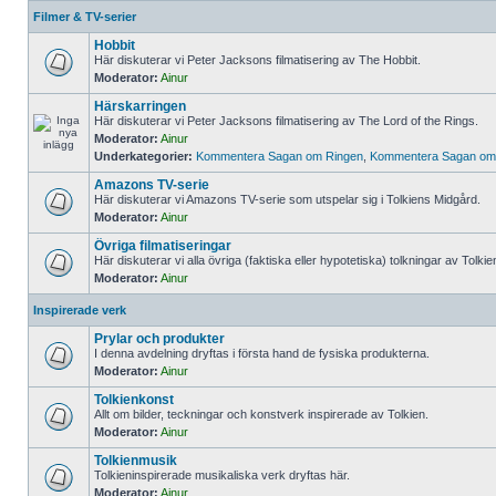
Filmer & TV-serier
Hobbit
Här diskuterar vi Peter Jacksons filmatisering av The Hobbit.
Moderator:
Ainur
Härskarringen
Här diskuterar vi Peter Jacksons filmatisering av The Lord of the Rings.
Moderator:
Ainur
Underkategorier:
Kommentera Sagan om Ringen
,
Kommentera Sagan om 
Amazons TV-serie
Här diskuterar vi Amazons TV-serie som utspelar sig i Tolkiens Midgård.
Moderator:
Ainur
Övriga filmatiseringar
Här diskuterar vi alla övriga (faktiska eller hypotetiska) tolkningar av Tolki
Moderator:
Ainur
Inspirerade verk
Prylar och produkter
I denna avdelning dryftas i första hand de fysiska produkterna.
Moderator:
Ainur
Tolkienkonst
Allt om bilder, teckningar och konstverk inspirerade av Tolkien.
Moderator:
Ainur
Tolkienmusik
Tolkieninspirerade musikaliska verk dryftas här.
Moderator:
Ainur