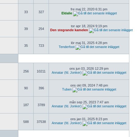
fre maj 22, 2020 6:31 pm
33
327
Eldalie
tor apr 18, 2024 9:19 pm
39
254
Den stegrande kamelen
lör maj 31, 2025 4:28 pm
35
723
Tenderfoot
ons jun 03, 2026 12:29 pm
256
10211
Annatar (fd. Jonker)
ons okt 09, 2024 7:48 pm
90
396
Tuben
mån sep 25, 2023 7:47 am
187
3789
Annatar (fd. Jonker)
ons jan 01, 2025 8:23 pm
588
37538
Annatar (fd. Jonker)