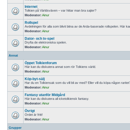
Internet
Tolkien på Världsväven – var hittar man bra sajter?
Moderator:
Ainur
Rollspel
Avdelningen för alla som blivit bitna av de Arda-baserade rollspelen. Här k
Moderator:
Ainur
Dator- och tv-spel
Dryfta de elektroniska spelen.
Moderator:
Ainur
Annat
Öppet Tolkienforum
Här kan du diskutera annat som rör Tolkiens värld.
Moderator:
Ainur
Köp-byt-sälj
Har du en Tolkiensak som du vill bli av med? Eller vill du köpa någon raritet
Moderator:
Ainur
Fantasy utanför Midgård
Här kan du diskutera all icketolkiensk fantasy.
Moderator:
Ainur
Övrigt
Ordet är fritt!
Moderator:
Ainur
Grupper