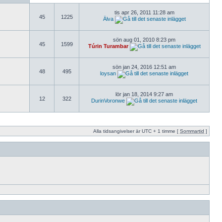
tis apr 26, 2011 11:28 am
45
1225
Älva
sön aug 01, 2010 8:23 pm
45
1599
Túrin Turambar
sön jan 24, 2016 12:51 am
48
495
loysan
lör jan 18, 2014 9:27 am
12
322
DurinVoronwe
Alla tidsangivelser är UTC + 1 timme [
Sommartid
]