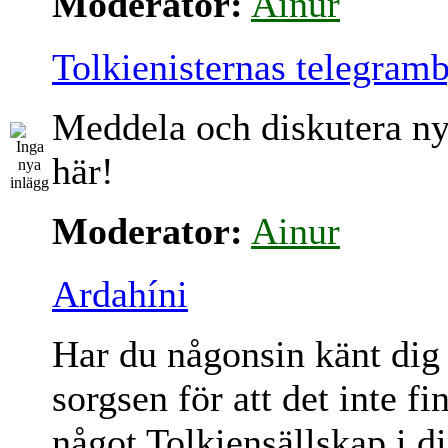
Moderator:
Ainur
Tolkienisternas telegram
Meddela och diskutera ny
här!
Moderator:
Ainur
Ardahíni
Har du någonsin känt dig
sorgsen för att det inte fi
något Tolkiensällskap i d