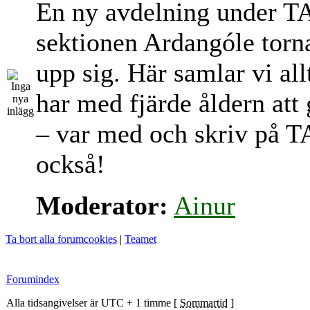
En ny avdelning under T
sektionen Ardangóle torn
upp sig. Här samlar vi al
har med fjärde åldern att
– var med och skriv på T
också!
Moderator:
Ainur
Ta bort alla forumcookies
|
Teamet
Forumindex
Alla tidsangivelser är UTC + 1 timme [
Sommartid
]