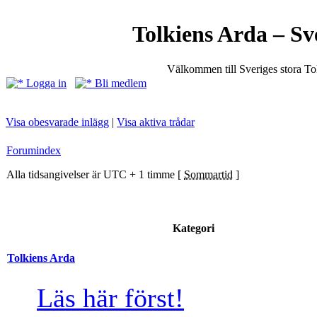
Tolkiens Arda – Sv
Välkommen till Sveriges stora T
Logga in
Bli medlem
Visa obesvarade inlägg
|
Visa aktiva trådar
Forumindex
Alla tidsangivelser är UTC + 1 timme [
Sommartid
]
Kategori
Tolkiens Arda
Läs här först!