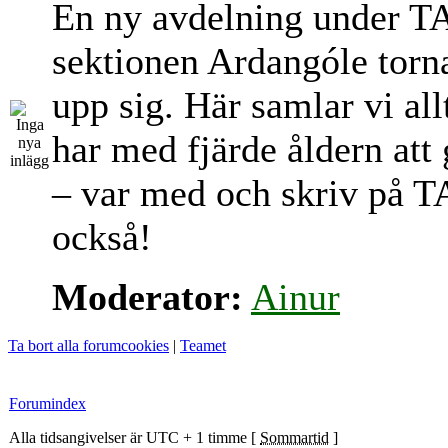
En ny avdelning under T
sektionen Ardangóle torn
upp sig. Här samlar vi al
har med fjärde åldern att
– var med och skriv på T
också!
Moderator:
Ainur
Ta bort alla forumcookies
|
Teamet
Forumindex
Alla tidsangivelser är UTC + 1 timme [
Sommartid
]