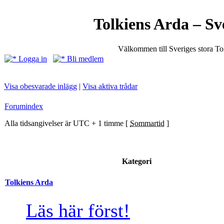
Tolkiens Arda – Sv
Välkommen till Sveriges stora T
Logga in
Bli medlem
Visa obesvarade inlägg
|
Visa aktiva trådar
Forumindex
Alla tidsangivelser är UTC + 1 timme [
Sommartid
]
Kategori
Tolkiens Arda
Läs här först!