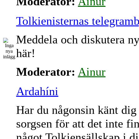
Moderator:
Ainur
Tolkienisternas telegram
Meddela och diskutera ny
här!
Moderator:
Ainur
Ardahíni
Har du någonsin känt dig
sorgsen för att det inte fi
något Tolkiensällskap i d