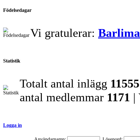
Födelsedagar
Vi gratulerar:
Barlim
Statistik
Totalt antal inlägg
11555
antal medlemmar
1171
|
Logga in
Användarnamn:
Lösenord: