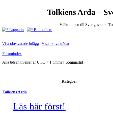
Tolkiens Arda – Sv
Välkommen till Sveriges stora T
Logga in
Bli medlem
Visa obesvarade inlägg
|
Visa aktiva trådar
Forumindex
Alla tidsangivelser är UTC + 1 timme [
Sommartid
]
Kategori
Tolkiens Arda
Läs här först!