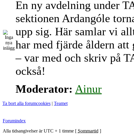
En ny avdelning under T
sektionen Ardangóle torn
upp sig. Här samlar vi al
har med fjärde åldern att
– var med och skriv på T
också!
Moderator:
Ainur
Ta bort alla forumcookies
|
Teamet
Forumindex
Alla tidsangivelser är UTC + 1 timme [
Sommartid
]