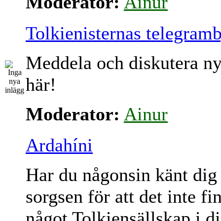
Moderator:
Ainur
Tolkienisternas telegram
Meddela och diskutera ny
här!
Moderator:
Ainur
Ardahíni
Har du någonsin känt dig
sorgsen för att det inte fi
något Tolkiensällskap i d