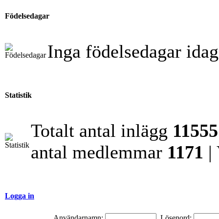
Födelsedagar
Inga födelsedagar idag
Statistik
Totalt antal inlägg
11555
antal medlemmar
1171
|
Logga in
Användarnamn:
Lösenord: