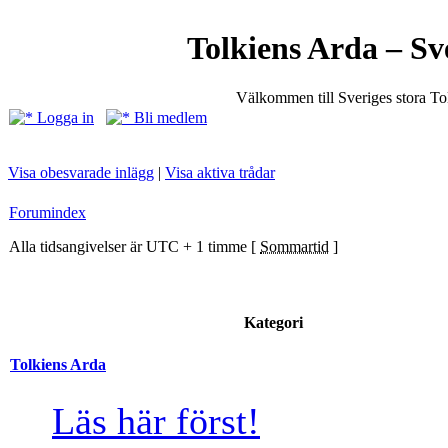
Tolkiens Arda – Sv
Välkommen till Sveriges stora T
Logga in
Bli medlem
Visa obesvarade inlägg
|
Visa aktiva trådar
Forumindex
Alla tidsangivelser är UTC + 1 timme [
Sommartid
]
Kategori
Tolkiens Arda
Läs här först!