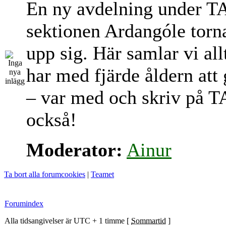
En ny avdelning under T
sektionen Ardangóle torn
upp sig. Här samlar vi al
har med fjärde åldern att
– var med och skriv på T
också!
Moderator:
Ainur
Ta bort alla forumcookies
|
Teamet
Forumindex
Alla tidsangivelser är UTC + 1 timme [
Sommartid
]