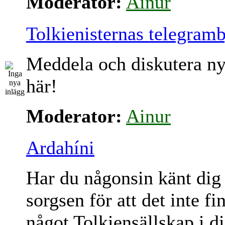
Moderator:
Ainur
Tolkienisternas telegram
Meddela och diskutera ny
här!
Moderator:
Ainur
Ardahíni
Har du någonsin känt dig
sorgsen för att det inte fi
något Tolkiensällskap i d