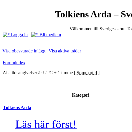
Tolkiens Arda – Sv
Välkommen till Sveriges stora T
Logga in
Bli medlem
Visa obesvarade inlägg
|
Visa aktiva trådar
Forumindex
Alla tidsangivelser är UTC + 1 timme [
Sommartid
]
Kategori
Tolkiens Arda
Läs här först!