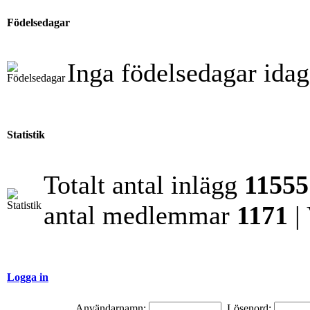
Födelsedagar
Inga födelsedagar idag
Statistik
Totalt antal inlägg
11555
antal medlemmar
1171
|
Logga in
Användarnamn:
Lösenord: