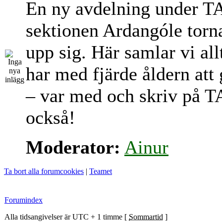
En ny avdelning under T
sektionen Ardangóle torn
upp sig. Här samlar vi al
har med fjärde åldern att
– var med och skriv på T
också!
Moderator:
Ainur
Ta bort alla forumcookies
|
Teamet
Forumindex
Alla tidsangivelser är UTC + 1 timme [
Sommartid
]