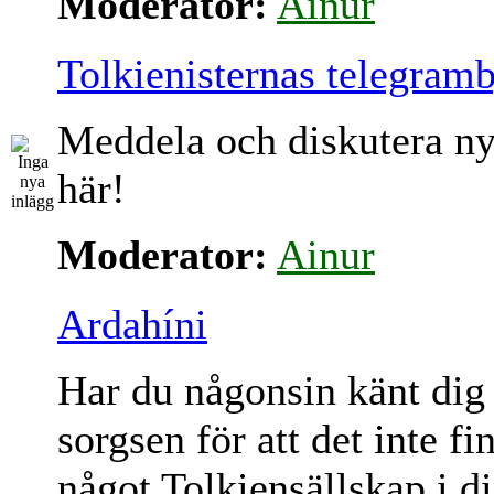
Moderator:
Ainur
Tolkienisternas telegram
Meddela och diskutera ny
här!
Moderator:
Ainur
Ardahíni
Har du någonsin känt dig
sorgsen för att det inte fi
något Tolkiensällskap i d